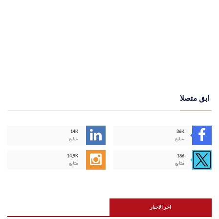
ابق متصلا
14K
36K
متابع
متابع
14,9K
186
متابع
متابع
اخر الاخبار