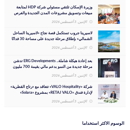
وزيرة الإسكان تلتقي مسئولي شركة HDP لمتابعة
مبيعات وتسويق مشروعات المدن الجديدة والفرص
الاستثمارية
الإثنين, 3 أغسطس 2026
لاسيرينا جروب تستكمل قصة نجاح «لاسيرينا الساحل
الشمالي» بإطلاق مرحلة جديدة على مساحة 30 فدانًا
الإثنين, 3 أغسطس 2026
بعد إعادة هيكلة شاملة.. ERG Developments تدشن
مرحلة جديدة من النمو بدعم مالي بقيمة 700 مليون
جنيه
الإثنين, 3 أغسطس 2026
شركة «VALO Hospitality» تتعاقد مع «رتاج القطرية»
لإدارة فندق «RETAJ VALO» بمشروع «Solara»
الإثنين, 3 أغسطس 2026
الوسوم الاكثر استخداما