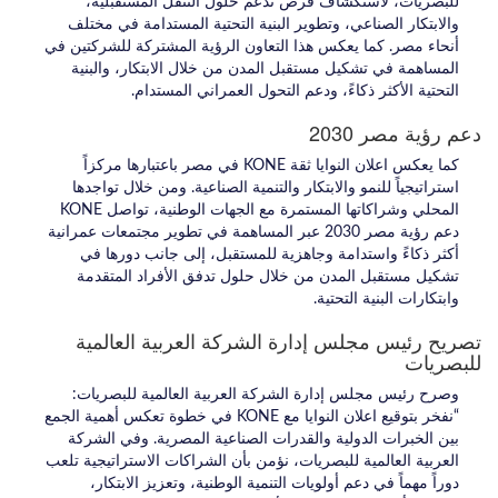
للبصريات، لاستكشاف فرص تدعم حلول التنقل المستقبلية،
والابتكار الصناعي، وتطوير البنية التحتية المستدامة في مختلف
أنحاء مصر. كما يعكس هذا التعاون الرؤية المشتركة للشركتين في
المساهمة في تشكيل مستقبل المدن من خلال الابتكار، والبنية
التحتية الأكثر ذكاءً، ودعم التحول العمراني المستدام.
دعم رؤية مصر 2030
كما يعكس اعلان النوايا ثقة KONE في مصر باعتبارها مركزاً
استراتيجياً للنمو والابتكار والتنمية الصناعية. ومن خلال تواجدها
المحلي وشراكاتها المستمرة مع الجهات الوطنية، تواصل KONE
دعم رؤية مصر 2030 عبر المساهمة في تطوير مجتمعات عمرانية
أكثر ذكاءً واستدامة وجاهزية للمستقبل، إلى جانب دورها في
تشكيل مستقبل المدن من خلال حلول تدفق الأفراد المتقدمة
وابتكارات البنية التحتية.
تصريح رئيس مجلس إدارة الشركة العربية العالمية
للبصريات
وصرح رئيس مجلس إدارة الشركة العربية العالمية للبصريات:
“نفخر بتوقيع اعلان النوايا مع KONE في خطوة تعكس أهمية الجمع
بين الخبرات الدولية والقدرات الصناعية المصرية. وفي الشركة
العربية العالمية للبصريات، نؤمن بأن الشراكات الاستراتيجية تلعب
دوراً مهماً في دعم أولويات التنمية الوطنية، وتعزيز الابتكار،