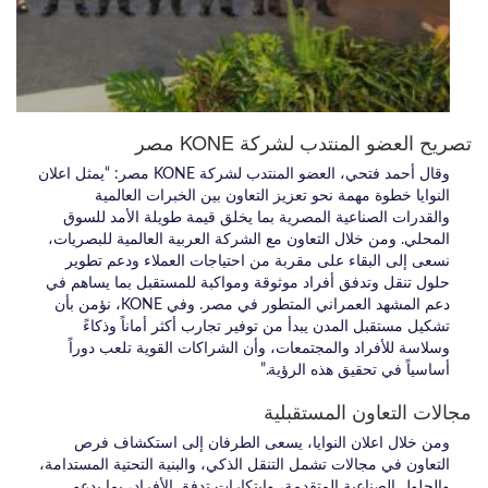
تصريح العضو المنتدب لشركة KONE مصر
وقال أحمد فتحي، العضو المنتدب لشركة KONE مصر: “يمثل اعلان
النوايا خطوة مهمة نحو تعزيز التعاون بين الخبرات العالمية
والقدرات الصناعية المصرية بما يخلق قيمة طويلة الأمد للسوق
المحلي. ومن خلال التعاون مع الشركة العربية العالمية للبصريات،
نسعى إلى البقاء على مقربة من احتياجات العملاء ودعم تطوير
حلول تنقل وتدفق أفراد موثوقة ومواكبة للمستقبل بما يساهم في
دعم المشهد العمراني المتطور في مصر. وفي KONE، نؤمن بأن
تشكيل مستقبل المدن يبدأ من توفير تجارب أكثر أماناً وذكاءً
وسلاسة للأفراد والمجتمعات، وأن الشراكات القوية تلعب دوراً
أساسياً في تحقيق هذه الرؤية.”
مجالات التعاون المستقبلية
ومن خلال اعلان النوايا، يسعى الطرفان إلى استكشاف فرص
التعاون في مجالات تشمل التنقل الذكي، والبنية التحتية المستدامة،
والحلول الصناعية المتقدمة، وابتكارات تدفق الأفراد، بما يدعم