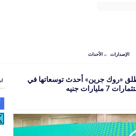
الإصدارات
اﻷحداث
Rock Developments» تطلق «روك جرين» أحدث توسعاتها في
اب