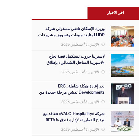
اخر الاخبار
وزيرة الإسكان تلتقي مسئولي شركة
HDP لمتابعة مبيعات وتسويق مشروعات
المدن الجديدة والفرص الاستثمارية
الإثنين, 3 أغسطس 2026
لاسيرينا جروب تستكمل قصة نجاح
«لاسيرينا الساحل الشمالي» بإطلاق
مرحلة جديدة على مساحة 30 فدانًا
الإثنين, 3 أغسطس 2026
بعد إعادة هيكلة شاملة.. ERG
Developments تدشن مرحلة جديدة من
النمو بدعم مالي بقيمة 700 مليون جنيه
الإثنين, 3 أغسطس 2026
شركة «VALO Hospitality» تتعاقد مع
«رتاج القطرية» لإدارة فندق «RETAJ
VALO» بمشروع «Solara»
الإثنين, 3 أغسطس 2026