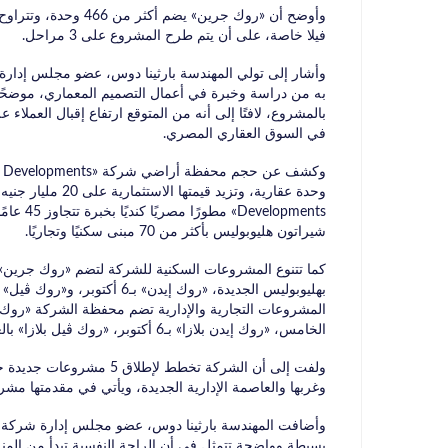
فيلا خاصة، على أن يتم طرح المشروع على 3 مراحل.
بالمشروع، لافتًا إلى أنه من المتوقع ارتفاع إقبال الع
في السوق العقاري المصري.
lopments
شيراتون هليوبوليس بأكثر من 70 مبنى سكنيًا وتجاريًا.
كما تتنوع المشروعات السكنية للشركة لتضم «روك جرين» ب
بهليوبوليس الجديدة، «روك إيد
الخامس، «روك إيدن بلازا» بـ6 أكتوبر، «روك ڤيل بلازا» بالعبور، «روك فيرا بلازا» بالتجمع الخامس، شيراتون هليوبوليس.
ولفت إلى أن الشركة تخطط ل
وغربها والعاصمة الإدارية الجديدة، ويأتي في مقدمتها مش
بسيطة وواضحة تتمثل في أن الراحة النفسية تبدأ من المنز