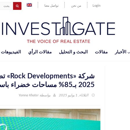
Login
من نحن
تواصل معنا
اﻷخبار
مقالات
البحث و التحليل
مقالات الرأي
الفيديوهات
شركة «
2025 بـ85% مساحات خضراء باستثمارات 7 مليارات جنيه
الثلاثاء, 1 يوليو 2025
بواسطة
Yomna Khater