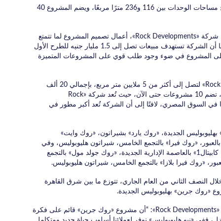
وأوضح أن «روك جرين» يضم أكثر من 466 وحدة، وتتراوح مساحات الوحدات بين 116 و236 مترًا مربعًا، ويضم المشروع 40
وأشار إلى تولي المهندسة بارثينا دوس، عضو مجلس إدارة شركة «Rock Developments»، أعمال تصميم المشروع لما تتمتع
به من دراسة وخبرة في أعمال التصميم المعماري، موضحًا أن الشركة تستهدف مبيعات تصل إلى 1.5 مليار جنيه للطرح الأول
ملاء على المشروع في ضوء وجود طلب قوي على المشروعات المتميزة
وكشف عن حجم محفظة أراضي شركة «Rock Developments» لتصل إلى أكثر من 5 ملايين متر مربع، بإجمالي 20 ألف
وحدة عقارية، وتزيد قيمتها الاستثمارية على 20 مليار جنيه، تضم 10 مشروعات حتى الآن، حيث تُعد شركة «Rock
Deve» مطورًا مصريًا كنديًا بخبرة تتجاوز 45 عامًا في السوق المصري، لافتًا إلى أن الشركة تُعد أكبر مطور في
هليوبوليس الجديدة، «روك يارد» بشيراتون، «روك وايت»
ن» بـ6 أكتوبر، و«روك ڤيل» بالعبور، «روك فيرا» بالتجمع الخامس، شيراتون هليوبوليس، وفي
المشروعات التجارية والإدارية تضم محفظة الشركة «روك كابيتال1» بالعاصمة الإدارية الجديدة، «روك جولد مول» بالتجمع
إطلاق 5 مشروعات جديدة خلال النصف الثاني من العام الجاري، تتوزع ما بين شرق القاهرة
روع «روك جرين» بهليوبوليس الجديدة.
وأضافت المهندسة بارثينا دوس، عضو مجلس إدارة شركة «Rock Developments»: “أن مشروع «روك جرين» قائم على فكرة
ل، ففي «نيو هليوبوليس» نوفر لعملائنا أسلوب حياة جديد ومتكامل