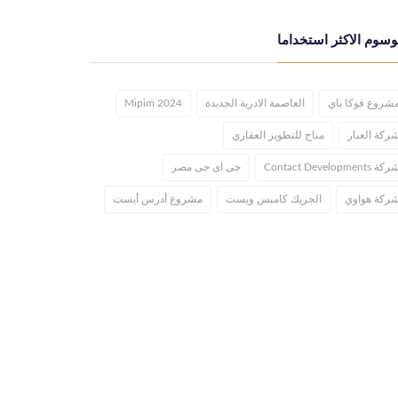
وسوم الاكثر استخداما
شروع فوكا باي
العاصمة الادرية الجديدة
Mipim 2024
ركة العبار
مناج للتطوير العقاري
كة Contact Developments
جى اى جى مصر
ركة هواوي
الجريك كامبس ويست
مشروع أدرس أيست