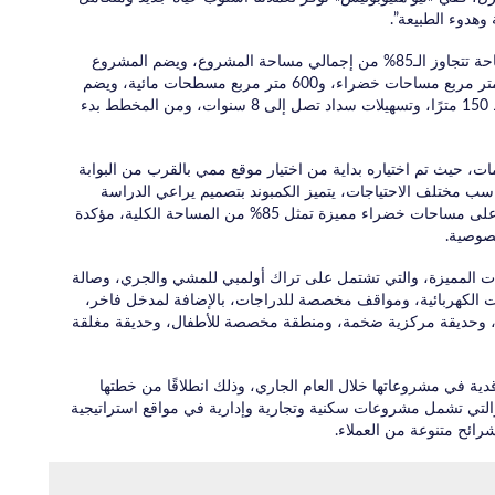
وهدوء الطبيعة”.
وأوضحت أن المساحات الخضراء بالمشروع تمتد على مساحة تتجاوز الـ85% من إجمالي مساحة المشروع، ويضم المشروع
حديقة مركزية على مساحة 20 ألف متر مربع، و55 ألف متر مربع مساحات خضراء، و600 متر مربع مسطحات مائية، ويضم
المشروع شقق وفيلات نصف تشطيب، بمساحات بمتوسط 150 مترًا، وتسهيلات سداد تصل إلى 8 سنوات، ومن المخطط بدء
ات، حيث تم اختياره بداية من اختيار موقع ممي بالقرب من البوابة
تناسب مختلف الاحتياجات، يتميز الكمبوند بتصميم يراعي الدراسة
البيئية الجيدة لتحقيق أفضل معادلة، فجميع الوحدات تطل على مساحات خضراء مميزة تمثل 85% من المساحة الكلية، مؤكدة
خصوصية.
ت المميزة، والتي تشتمل على تراك أولمبي للمشي والجري، وصالة
 الكهربائية، ومواقف مخصصة للدراجات، بالإضافة لمدخل فاخر،
ة، وحديقة مركزية ضخمة، ومنطقة مخصصة للأطفال، وحديقة مغلقة
ات جنيه مبيعات تعاقدية في مشروعاتها خلال العام الجاري، وذلك انطلاقًا من خطتها
 الجاري، والتي تشمل مشروعات سكنية وتجارية وإدارية في مواقع استراتيجية
رائح متنوعة من العملاء.