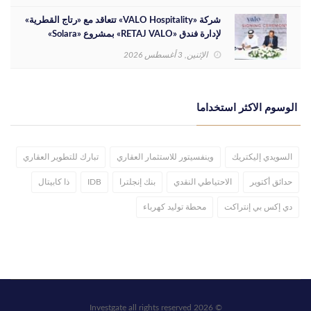
شركة «VALO Hospitality» تتعاقد مع «رتاج القطرية»
لإدارة فندق «RETAJ VALO» بمشروع «Solara»
الإثنين, 3 أغسطس 2026
الوسوم الاكثر استخداما
السويدي إليكتريك
وينفسيتور للاستثمار العقاري
تبارك للتطوير العقاري
حدائق أكتوير
الاحتياطي النقدي
بنك إنجلترا
IDB
ذا كابيتال
دي إكس بي إنتراكت
محطة توليد كهرباء
© 2026 Investgate all rights reserved