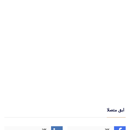
ابق متصلا
14K
36K