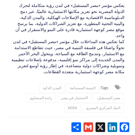
يعكس مؤتمر «مصر المستقبل» في لندن رؤية متكاملة لتحرك
الدولة المصرية نحو تعزيز مكانتها الاستثمارية عالميًا، عبر دمج
الدبلوماسية الاقتصادية مع الإصلاحات الهيكلية، والمدن الذكية،
والبنية التحتية المتطورة، مع تعزيز الشراكات الدولية، بما يرسخ
موقع مصر كوجهة استثمارية قادرة على النمو والاستقرار في آن
واحد.
كما تعكس هذه المداخلات خلال مؤتمر «مصر المستقبل» في لندن
تحولًا واضحًا في فلسفة التنمية في مصر، حيث تتقاطع الاستدامة
مع الاستثمار، وتندمج الطاقة مع السياحة، ويتحول البحر الأحمر
والمدن الجديدة إلى مراكز نمو إقليمية، مدفوعة بإصلاحات تنظيمية
وتمويلية وشراكات دولية متصاعدة، في إطار رؤية أوسع لتعزيز
مكانة مصر كوجهة استثمارية متعددة القطاعات.
Tags:
التنمية المستدامة
المدن الذكية
مصر المستقبل،
الاستثمار في مصر
راندة المنشاوي
البنك المركزي المصري
BEBA
Share
Gmail
LinkedIn
Facebook
X