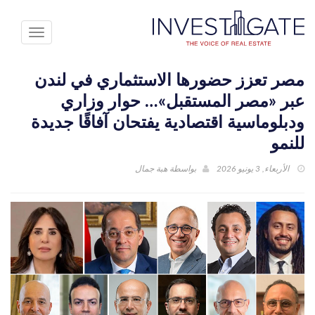
Toggle
avigation
مصر تعزز حضورها الاستثماري في لندن
عبر «مصر المستقبل»… حوار وزاري
ودبلوماسية اقتصادية يفتحان آفاقًا جديدة
للنمو
الأربعاء, 3 يونيو 2026
بواسطة
هبة جمال