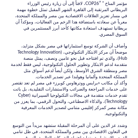
مؤتمر المناخ ” COP26″، لافتاً إلى أن زيارة رئيس الوزراء
البريطاني المرتقبة إلى القاهرة الشهر المقبل تمثل خطوة مهمة
في مسار تعزيز العلاقات الاقتصادية بين مصر والمملكة المتحدة،
معرباً عن سعادته باستضافة هذا الزخم من الفعاليات، ومؤكداً أن
بريطانيا تستهدف استعادة مكانتها كأحد أبرز المستثمرين في
السوق المصري.
وأضاف أن الشركة توسع استثماراتها في مصر بشكل متزايد،
موضحاً أن مركز الابتكار التكنولوجي، (Technology Innovation
Hub)، والذي تم افتتاحه قبل نحو عامين ونصف، يمثل منصة
متقدمة لدعم الابتكار وتطوير الحلول التكنولوجية، ليس فقط لخدمة
مصر ومنطقة الشرق الأوسط، ولكن أيضاً لدعم أسواق مثل
المملكة المتحدة وألمانيا وهولندا عبر تصدير الخدمات.
وأكد أن مكاتب «برايس ووترهاوس كوبرز» في مصر لم تعد تقتصر
على خدمات المراجعة والضرائب والاستشارات التقليدية، بل باتت
تقدم خدمات متقدمة في مجالات التكنولوجيا السيبرانية (Cyber
Technology)، والذكاء الاصطناعي، والتحول الرقمي، بما يعزز من
مكانة مصر كمركز إقليمي متنامي لتصدير الخدمات المعرفية
والتكنولوجية.
وشدد عز الدين على أن المرحلة المقبلة ستشهد مزيداً من التوسع
في التعاون الاقتصادي بين مصر والمملكة المتحدة، في ظل تنامي