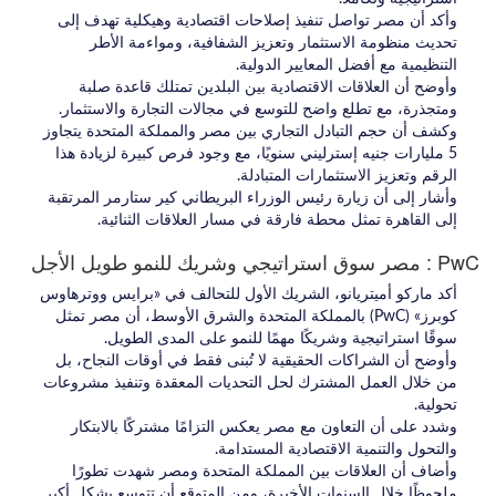
وأكد أن مصر تواصل تنفيذ إصلاحات اقتصادية وهيكلية تهدف إلى
تحديث منظومة الاستثمار وتعزيز الشفافية، ومواءمة الأطر
التنظيمية مع أفضل المعايير الدولية.
وأوضح أن العلاقات الاقتصادية بين البلدين تمتلك قاعدة صلبة
ومتجذرة، مع تطلع واضح للتوسع في مجالات التجارة والاستثمار.
وكشف أن حجم التبادل التجاري بين مصر والمملكة المتحدة يتجاوز
5 مليارات جنيه إسترليني سنويًا، مع وجود فرص كبيرة لزيادة هذا
الرقم وتعزيز الاستثمارات المتبادلة.
وأشار إلى أن زيارة رئيس الوزراء البريطاني كير ستارمر المرتقبة
إلى القاهرة تمثل محطة فارقة في مسار العلاقات الثنائية.
PwC : مصر سوق استراتيجي وشريك للنمو طويل الأجل
أكد ماركو أميتريانو، الشريك الأول للتحالف في «برايس ووترهاوس
كوبرز» (PwC) بالمملكة المتحدة والشرق الأوسط، أن مصر تمثل
سوقًا استراتيجية وشريكًا مهمًا للنمو على المدى الطويل.
وأوضح أن الشراكات الحقيقية لا تُبنى فقط في أوقات النجاح، بل
من خلال العمل المشترك لحل التحديات المعقدة وتنفيذ مشروعات
تحولية.
وشدد على أن التعاون مع مصر يعكس التزامًا مشتركًا بالابتكار
والتحول والتنمية الاقتصادية المستدامة.
وأضاف أن العلاقات بين المملكة المتحدة ومصر شهدت تطورًا
ملحوظًا خلال السنوات الأخيرة، ومن المتوقع أن تتوسع بشكل أكبر