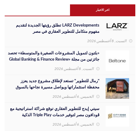
اخر الاخبار
LARZ Developments تطلق رؤيتها الجديدة لتقديم
مفهوم متكامل للتطوير العقاري في مصر
السبت, 8 أغسطس 2026
«بلتون لتمويل المشروعات الصغيرة والمتوسطة» تحصد
جائزتين من مجلة «Global Banking & Finance Review
لعام 2026»
السبت, 8 أغسطس 2026
"رمال للتطوير" تستعد لإطلاق مشروع جديد يعزز
محفظة استثماراتها ويواصل مسيرة نجاحها بالسوق
المصري
الخميس, 6 أغسطس 2026
سيتي إيدج للتطوير العقاري توقع شراكة استراتيجية مع
ڤودافون مصر لتوفير خدمات Triple Play الذكية
بمشروع داون تاون بمدينة العلمين الجديدة
الخميس, 6 أغسطس 2026