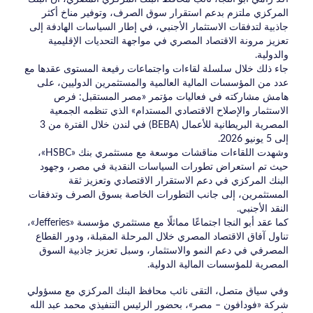
المركزي ملتزم بدعم استقرار سوق الصرف، وتوفير مناخ أكثر
جاذبية لتدفقات الاستثمار الأجنبي، في إطار السياسات الهادفة إلى
تعزيز مرونة الاقتصاد المصري في مواجهة التحديات الإقليمية
والدولية.
جاء ذلك خلال سلسلة لقاءات واجتماعات رفيعة المستوى عقدها مع
عدد من المؤسسات المالية العالمية والمستثمرين الدوليين، على
هامش مشاركته في فعاليات مؤتمر «مصر المستقبل: فرص
الاستثمار والإصلاح الاقتصادي المستدام» الذي تنظمه الجمعية
المصرية البريطانية للأعمال (BEBA) في لندن خلال الفترة من 3
إلى 5 يونيو 2026.
وشهدت اللقاءات مناقشات موسعة مع مستثمري بنك «HSBC»،
حيث تم استعراض تطورات السياسات النقدية في مصر، وجهود
البنك المركزي في دعم الاستقرار الاقتصادي وتعزيز ثقة
المستثمرين، إلى جانب التطورات الخاصة بسوق الصرف وتدفقات
النقد الأجنبي.
كما عقد أبو النجا اجتماعًا مماثلًا مع مستثمري مؤسسة «Jefferies»،
تناول آفاق الاقتصاد المصري خلال المرحلة المقبلة، ودور القطاع
المصرفي في دعم النمو والاستثمار، وسبل تعزيز جاذبية السوق
المصرية للمؤسسات المالية الدولية.
وفي سياق متصل، التقى نائب محافظ البنك المركزي مع مسؤولي
شركة «فودافون – مصر»، بحضور الرئيس التنفيذي محمد عبد الله