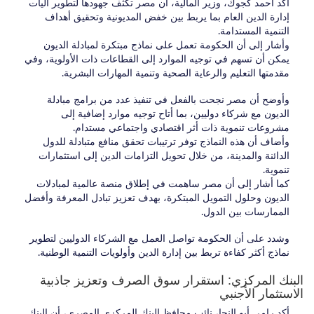
أكد أحمد كجوك، وزير المالية، أن مصر تكثف جهودها لتطوير آليات
إدارة الدين العام بما يربط بين خفض المديونية وتحقيق أهداف
التنمية المستدامة.
وأشار إلى أن الحكومة تعمل على نماذج مبتكرة لمبادلة الديون
يمكن أن تسهم في توجيه الموارد إلى القطاعات ذات الأولوية، وفي
مقدمتها التعليم والرعاية الصحية وتنمية المهارات البشرية.
وأوضح أن مصر نجحت بالفعل في تنفيذ عدد من برامج مبادلة
الديون مع شركاء دوليين، بما أتاح توجيه موارد إضافية إلى
مشروعات تنموية ذات أثر اقتصادي واجتماعي مستدام.
وأضاف أن هذه النماذج توفر ترتيبات تحقق منافع متبادلة للدول
الدائنة والمدينة، من خلال تحويل التزامات الدين إلى استثمارات
تنموية.
كما أشار إلى أن مصر ساهمت في إطلاق منصة عالمية لمبادلات
الديون وحلول التمويل المبتكرة، بهدف تعزيز تبادل المعرفة وأفضل
الممارسات بين الدول.
وشدد على أن الحكومة تواصل العمل مع الشركاء الدوليين لتطوير
نماذج أكثر كفاءة تربط بين إدارة الدين وأولويات التنمية الوطنية.
البنك المركزي: استقرار سوق الصرف وتعزيز جاذبية
الاستثمار الأجنبي
أكد رامي أبو النجا، نائب محافظ البنك المركزي المصري، أن البنك