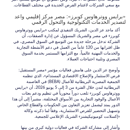
مع سعي الشركات لاغتنام الفرص الجديدة في مختلف القطاعات.
«برايس ووترهاوس كوبرز»: مصر مركز إقليمي واعد
لتصدير الخدمات التكنولوجية والتحول الرقمي
أكد ماجد عز الدين، الشريك التنفيذي لمكتب «برايس ووترهاوس
كوبرز» في مصر والشريك المسؤول عن إدارة الصفقات، أن
الشركة تدخل مرحلة جديدة من التوسع في السوق المصري، في
ظل اقترابها من 120 عاماً من العمل في دعم الأنشطة التجارية
والخدمات المهنية عالمياً، مع التزامها المستمر بخدمة السوق
المصري وتلبية احتياجات العملاء.
وأوضح عز الدين على هامش فعاليات مؤتمر «مصر المستقبل:
فرص الاستثمار والإصلاح الاقتصادي المستدام»، الذي تنظمه
الجمعية المصرية البريطانية للأعمال (BEBA) في العاصمة
البريطانية لندن خلال الفترة من 3 إلى 5 يونيو 2026، أن «برايس
ووترهاوس كوبرز» تلعب دوراً محورياً في تنظيم ودعم بعثات
الأعمال والوفود التجارية بين الأسواق المختلفة، مشيراً إلى أن هذا
الدور يمتد ليشمل تعزيز التعاون بين الحكومات والقطاع الخاص
وتسهيل التحضير للفرص الاستثمارية، وفقاً لما ذكرته وكالة
«إكسلانت كوميونيكيشنز» الشريك الإعلامي للجمعية.
وأشار إلى مشاركة الشركة في فعاليات دولية كبرى من بينها