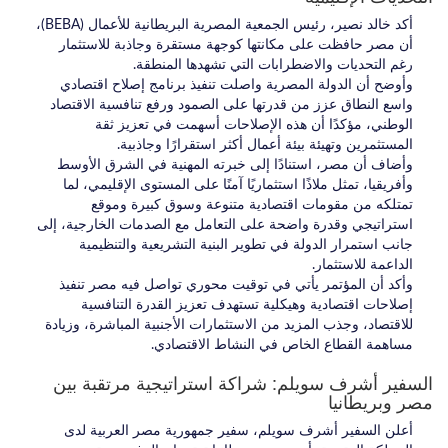
أكد خالد نصير، رئيس الجمعية المصرية البريطانية للأعمال (BEBA)،
أن مصر حافظت على مكانتها كوجهة مستقرة وجاذبة للاستثمار
رغم التحديات والاضطرابات التي تشهدها المنطقة.
وأوضح أن الدولة المصرية واصلت تنفيذ برنامج إصلاح اقتصادي
واسع النطاق عزز من قدرتها على الصمود ورفع تنافسية الاقتصاد
الوطني، مؤكدًا أن هذه الإصلاحات أسهمت في تعزيز ثقة
المستثمرين وتهيئة بيئة أعمال أكثر استقرارًا وجاذبية.
وأضاف أن مصر، استنادًا إلى خبرته المهنية في الشرق الأوسط
وأفريقيا، تمثل ملاذًا استثماريًا آمنًا على المستوى الإقليمي، لما
تمتلكه من مقومات اقتصادية متنوعة وسوق كبيرة وموقع
استراتيجي وقدرة واضحة على التعامل مع الصدمات الخارجية، إلى
جانب استمرار الدولة في تطوير البنية التشريعية والتنظيمية
الداعمة للاستثمار.
وأكد أن المؤتمر يأتي في توقيت محوري تواصل فيه مصر تنفيذ
إصلاحات اقتصادية وهيكلية تستهدف تعزيز القدرة التنافسية
للاقتصاد، وجذب المزيد من الاستثمارات الأجنبية المباشرة، وزيادة
مساهمة القطاع الخاص في النشاط الاقتصادي.
السفير أشرف سويلم: شراكة استراتيجية مرتقبة بين
مصر وبريطانيا
أعلن السفير أشرف سويلم، سفير جمهورية مصر العربية لدى