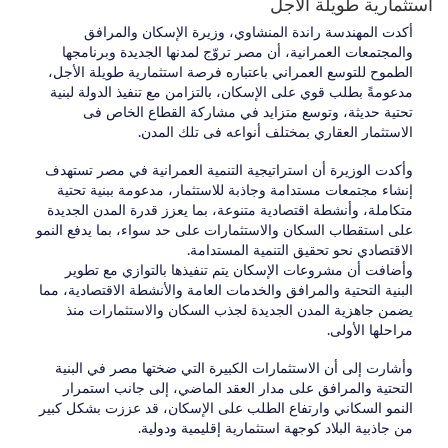
استثمارية طويلة الأجل
أكدت المهندسة راندة المنشاوي، وزيرة الإسكان والمرافق
والمجتمعات العمرانية، أن مصر تروّج لمدنها الجديدة وبرنامجها
الطموح للتوسع العمراني باعتباره فرصة استثمارية طويلة الأجل،
مدعومةً بطلب قوي على الإسكان، بالتزامن مع تنفيذ الدولة لبنية
تحتية حديثة، وتوسع متزايد في مشاركة القطاع الخاص فى
الاستثمار العقاري بمختلف أنواعه فى تلك المدن.
وأكدت الوزيرة أن استراتيجية التنمية العمرانية في مصر تستهدف
إنشاء مجتمعات مستدامة وجاذبة للاستثمار، مدعومة ببنية تحتية
متكاملة، وأنشطة اقتصادية متنوعة، بما يعزز قدرة المدن الجديدة
على استقطاب السكان والاستثمارات على حد سواء، بما يدفع النمو
الاقتصادي نحو تحقيق التنمية المستدامة.
وأضافت أن مشروعات الإسكان يتم تنفيذها بالتوازي مع تطوير
البنية التحتية والمرافق والخدمات العامة والأنشطة الاقتصادية، مما
يضمن جاهزية المدن الجديدة لجذب السكان والاستثمارات منذ
مراحلها الأولى.
وأشارت إلى أن الاستثمارات الكبيرة التي ضختها مصر في البنية
التحتية والمرافق على مدار العقد الماضي، إلى جانب استمرار
النمو السكاني وارتفاع الطلب على الإسكان، قد عززت بشكل كبير
من جاذبية البلاد كوجهة استثمارية إقليمية ودولية.