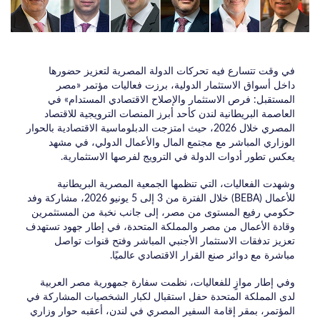
في وقت تتسارع فيه تحركات الدولة المصرية لتعزيز حضورها
داخل أسواق الاستثمار الدولية، برزت فعاليات مؤتمر «مصر
المستقبل: فرص الاستثمار والإصلاح الاقتصادي المستدام» في
العاصمة البريطانية لندن كأحد أبرز المنصات الترويجية للاقتصاد
المصري خلال 2026، حيث امتزجت الدبلوماسية الاقتصادية بالحوار
الوزاري المباشر مع مجتمع المال والأعمال الدولي، في مشهد
يعكس تطور أدوات الدولة في الترويج لفرصها الاستثمارية.
وشهدت الفعاليات، التي تنظمها الجمعية المصرية البريطانية
للأعمال (BEBA) خلال الفترة من 3 إلى 5 يونيو 2026، مشاركة وفد
حكومي رفيع المستوى من مصر، إلى جانب نخبة من المستثمرين
وقادة الأعمال من مصر والمملكة المتحدة، في إطار جهود تستهدف
تعزيز تدفقات الاستثمار الأجنبي المباشر وفتح قنوات تواصل
مباشرة مع دوائر صنع القرار الاقتصادي عالميًا.
وفي إطار موازٍ للفعاليات، نظمت سفارة جمهورية مصر العربية
لدى المملكة المتحدة حفل استقبال لكبار الشخصيات المشاركة في
المؤتمر، بمقر إقامة السفير المصري في لندن، أعقبه حوار وزاري