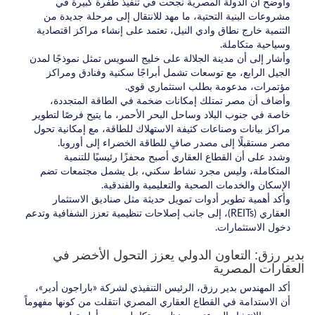
وأوضح أن الدولة المصرية نجحت في تنفيذ طفرة كبيرة في
مشروعات البنية التحتية، ما مهد للانتقال إلى مرحلة جديدة من
التنمية خارج نطاق وادي النيل، تعتمد على إنشاء مراكز اقتصادية
وسياحية متكاملة.
وأشار إلى أن مدينة الجلالة على خليج السويس تمثل نموذجًا لمدن
الجيل الرابع، مع توسعات تشمل أبراجًا سكنية وفنادق ومراكز
مؤتمرات، مدعومة بطلب استثماري قوي.
وأضاف أن مصر تمتلك إمكانات ضخمة في الطاقة المتجددة،
خاصة في جنوب البلاد وساحل البحر الأحمر، ما يتيح فرصًا لتطوير
مراكز بيانات وصناعات كثيفة الاستهلاك للطاقة، مع إمكانية تحول
مصر مستقبلًا إلى مصدر صافٍ للطاقة الخضراء إلى أوروبا.
وشدد على أن القطاع العقاري أصبح محفزًا رئيسيًا للتنمية
المتكاملة، وليس مجرد نشاط سكني، بل يشمل مجتمعات تضم
الإسكان والخدمات الصحية والتعليمية والفندقية.
وأكد أهمية تطوير أدوات تمويل حديثة مثل صناديق الاستثمار
العقاري (REITs)، إلى جانب إصلاحات تنظيمية تعزز الشفافية وتدعم
دخول الاستثمارات.
بدير رزق: التعاون الدولي يعزز التحول الأخضر في
العقارات المصرية
أكد المهندس بدير رزق، الرئيس التنفيذي لشركة «باراجون أدير»،
أن الاستدامة في القطاع العقاري المصري انتقلت من كونها مفهوماً