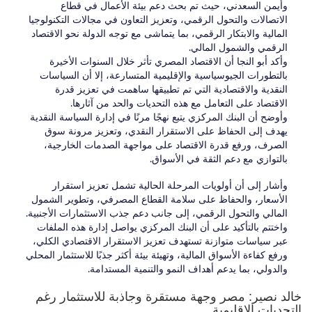
وأيمن السعدني، حيث تم بحث دعم بيئة الأعمال في قطاع
الاتصالات والتحول الرقمي، وتعزيز التعاون في مجالات التكنولوجيا
المالية والابتكار الرقمي، بما يتماشى مع توجه الدولة نحو الاقتصاد
الرقمي والشمول المالي.
وأكد أبو النجا أن الاقتصاد المصري تأثر خلال السنوات الأخيرة
بالتطورات الجيوسياسية والإقليمية المتسارعة، إلا أن السياسات
النقدية والاقتصادية التي تم تطبيقها ساهمت في تعزيز قدرة
الاقتصاد على التعامل مع هذه التحديات والحد من آثارها.
وأوضح أن البنك المركزي يتبع نهجًا مرنًا في إدارة السياسة النقدية
يهدف إلى الحفاظ على الاستقرار النقدي، وتعزيز مرونة سوق
الصرف، ورفع قدرة الاقتصاد على مواجهة الصدمات الخارجية،
بالتوازي مع دعم الثقة في الأسواق.
وأشار إلى أن أولويات المرحلة الحالية تشمل تعزيز استقرار
الأسعار، والحفاظ على سلامة القطاع المصرفي، وتطوير الشمول
المالي والتحول الرقمي، إلى جانب دعم جذب الاستثمارات الأجنبية.
واختتم بالتأكيد على أن البنك المركزي يواصل إدارة هذه الملفات
عبر سياسات متوازنة تستهدف تعزيز الاستقرار الاقتصادي الكلي،
ورفع كفاءة الأسواق المالية، وتهيئة بيئة أكثر جذبًا للاستثمار المحلي
والدولي، بما يدعم أهداف النمو والتنمية المستدامة.
خالد نصير: مصر وجهة مستقرة وجاذبة للاستثمار رغم
التحديات الإقليمية