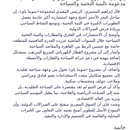
مدعومة بالبنية التحتية والسياحة
قال إبراهيم المسيري، الرئيس التنفيذي لمجموعة «سوما باي»، إن
ساحل البحر الأحمر أصبح وجهة استثمارية أكثر جاذبية بفضل
التطويرات الكبيرة في البنية التحتية، وتوسع النشاط السياحي،
وزيادة فرص الشراكات الدولية.
وأوضح أن الاستثمارات في الطرق والمطارات والبنية التحتية
السياحية خلال السنوات الماضية عززت القدرة التنافسية للمنطقة،
خاصة مع تحسين الربط بين القاهرة والمقاصد السياحية.
وأشار إلى أن مشروع القطار الكهربائي السريع المرتقب سيشكل
إضافة مهمة في دعم حركة السياحة والعقارات والأنشطة
الاقتصادية.
وأضاف أن مشروع «سوما باي» تحول من وجهة سياحية تقليدية
إلى مجتمع متكامل متعدد الاستخدامات يضم فنادق ومراسي
وملاعب جولف ومجتمعات سكنية.
وأكد أن فرص النمو لم تعد مقتصرة على السياحة التقليدية، بل
تمتد إلى السياحة الرياضية والعلاجية، بما يطيل الموسم السياحي
ويزيد من العائد الاقتصادي.
وشدد على أن السوق المصري منفتح على الشراكات الدولية، وأن
النموذج الأمثل للتطوير أصبح يعتمد على التعاون بين الخبرات
المحلية والعالمية في التصميم والإدارة والتنفيذ.
خاتمة