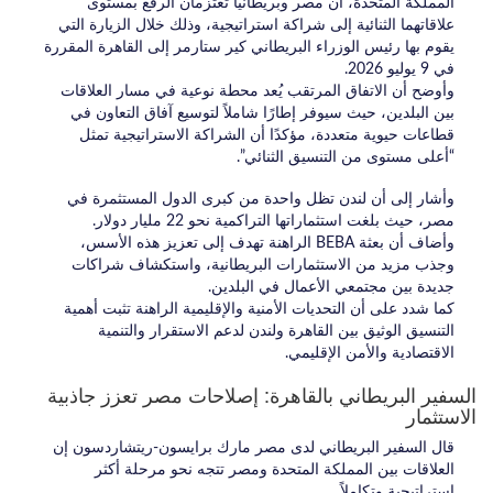
المملكة المتحدة، أن مصر وبريطانيا تعتزمان الرفع بمستوى
علاقاتهما الثنائية إلى شراكة استراتيجية، وذلك خلال الزيارة التي
يقوم بها رئيس الوزراء البريطاني كير ستارمر إلى القاهرة المقررة
في 9 يوليو 2026.
وأوضح أن الاتفاق المرتقب يُعد محطة نوعية في مسار العلاقات
بين البلدين، حيث سيوفر إطارًا شاملاً لتوسيع آفاق التعاون في
قطاعات حيوية متعددة، مؤكدًا أن الشراكة الاستراتيجية تمثل
“أعلى مستوى من التنسيق الثنائي”.
وأشار إلى أن لندن تظل واحدة من كبرى الدول المستثمرة في
مصر، حيث بلغت استثماراتها التراكمية نحو 22 مليار دولار.
وأضاف أن بعثة BEBA الراهنة تهدف إلى تعزيز هذه الأسس،
وجذب مزيد من الاستثمارات البريطانية، واستكشاف شراكات
جديدة بين مجتمعي الأعمال في البلدين.
كما شدد على أن التحديات الأمنية والإقليمية الراهنة تثبت أهمية
التنسيق الوثيق بين القاهرة ولندن لدعم الاستقرار والتنمية
الاقتصادية والأمن الإقليمي.
السفير البريطاني بالقاهرة: إصلاحات مصر تعزز جاذبية
الاستثمار
قال السفير البريطاني لدى مصر مارك برايسون-ريتشاردسون إن
العلاقات بين المملكة المتحدة ومصر تتجه نحو مرحلة أكثر
استراتيجية وتكاملاً.