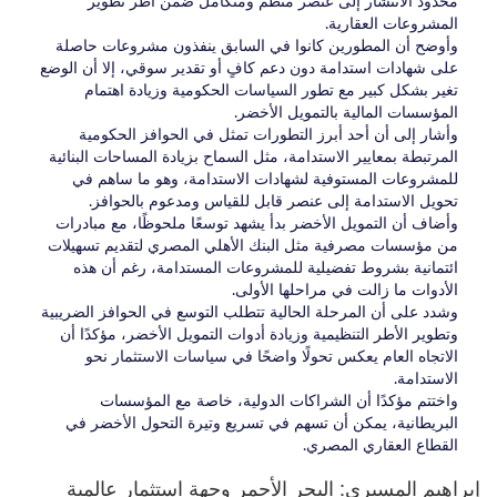
محدود الانتشار إلى عنصر منظم ومتكامل ضمن أطر تطوير
المشروعات العقارية.
وأوضح أن المطورين كانوا في السابق ينفذون مشروعات حاصلة
على شهادات استدامة دون دعم كافٍ أو تقدير سوقي، إلا أن الوضع
تغير بشكل كبير مع تطور السياسات الحكومية وزيادة اهتمام
المؤسسات المالية بالتمويل الأخضر.
وأشار إلى أن أحد أبرز التطورات تمثل في الحوافز الحكومية
المرتبطة بمعايير الاستدامة، مثل السماح بزيادة المساحات البنائية
للمشروعات المستوفية لشهادات الاستدامة، وهو ما ساهم في
تحويل الاستدامة إلى عنصر قابل للقياس ومدعوم بالحوافز.
وأضاف أن التمويل الأخضر بدأ يشهد توسعًا ملحوظًا، مع مبادرات
من مؤسسات مصرفية مثل البنك الأهلي المصري لتقديم تسهيلات
ائتمانية بشروط تفضيلية للمشروعات المستدامة، رغم أن هذه
الأدوات ما زالت في مراحلها الأولى.
وشدد على أن المرحلة الحالية تتطلب التوسع في الحوافز الضريبية
وتطوير الأطر التنظيمية وزيادة أدوات التمويل الأخضر، مؤكدًا أن
الاتجاه العام يعكس تحولًا واضحًا في سياسات الاستثمار نحو
الاستدامة.
واختتم مؤكدًا أن الشراكات الدولية، خاصة مع المؤسسات
البريطانية، يمكن أن تسهم في تسريع وتيرة التحول الأخضر في
القطاع العقاري المصري.
إبراهيم المسيري: البحر الأحمر وجهة استثمار عالمية