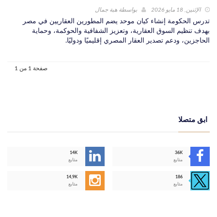
الإثنين, 18 مايو 2026
بواسطة
هبة جمال
تدرس الحكومة إنشاء كيان موحد يضم المطورين العقاريين في مصر
بهدف تنظيم السوق العقارية، وتعزيز الشفافية والحوكمة، وحماية
الحاجزين، ودعم تصدير العقار المصري إقليميًا ودوليًا.
صفحة 1 من 1
ابق متصلا
14K
36K
متابع
متابع
14,9K
186
متابع
متابع