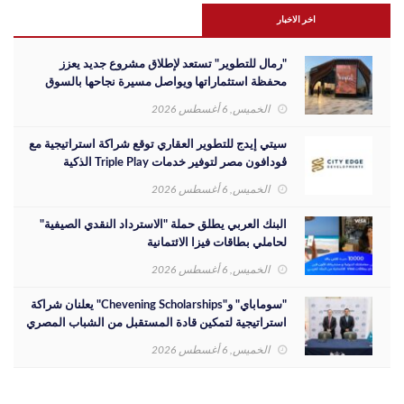
اخر الاخبار
"رمال للتطوير" تستعد لإطلاق مشروع جديد يعزز
محفظة استثماراتها ويواصل مسيرة نجاحها بالسوق
المصري
الخميس, 6 أغسطس 2026
سيتي إيدج للتطوير العقاري توقع شراكة استراتيجية مع
ڤودافون مصر لتوفير خدمات Triple Play الذكية
بمشروع داون تاون بمدينة العلمين الجديدة
الخميس, 6 أغسطس 2026
البنك العربي يطلق حملة "الاسترداد النقدي الصيفية"
لحاملي بطاقات فيزا الائتمانية
الخميس, 6 أغسطس 2026
"سوماباي" و"Chevening Scholarships" يعلنان شراكة
استراتيجية لتمكين قادة المستقبل من الشباب المصري
الخميس, 6 أغسطس 2026