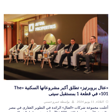
«عتال بروبرتيز» تطلق أكبر مشروعاتها السكنية «The
101» في قطعة 1 بمستقبل سيتى
الثلاثاء, 11 يونيو 2024
بواسطة
عمرو حسني
أعلنت مجموعة شركات «العتال» الرائدة في التطوير العقارى في مصر