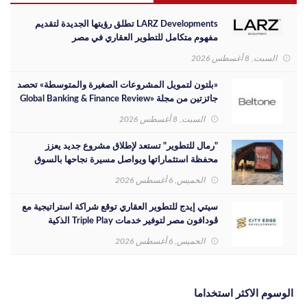
LARZ Developments تطلق رؤيتها الجديدة لتقديم
مفهوم متكامل للتطوير العقاري في مصر
السبت, 8 أغسطس 2026
«بلتون لتمويل المشروعات الصغيرة والمتوسطة» تحصد
جائزتين من مجلة «Global Banking & Finance Review
لعام 2026»
السبت, 8 أغسطس 2026
"رمال للتطوير" تستعد لإطلاق مشروع جديد يعزز
محفظة استثماراتها ويواصل مسيرة نجاحها بالسوق
المصري
الخميس, 6 أغسطس 2026
سيتي إيدج للتطوير العقاري توقع شراكة استراتيجية مع
ڤودافون مصر لتوفير خدمات Triple Play الذكية
بمشروع داون تاون بمدينة العلمين الجديدة
الخميس, 6 أغسطس 2026
الوسوم الاكثر استخداما