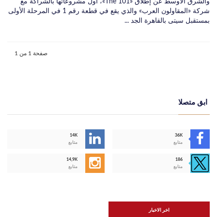
والشرق الأوسط عن إطلاق «The 101»، أول مشروعاتها بالشراكة مع
شركة «المقاولون العرب» والذي يقع في قطعة رقم 1 في المرحلة الأولى
بمستقبل سيتى بالقاهرة الجد ...
صفحة 1 من 1
ابق متصلا
14K
36K
متابع
متابع
14,9K
186
متابع
متابع
اخر الاخبار