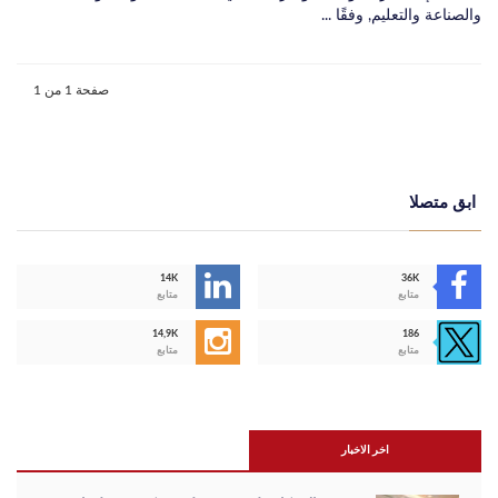
والصناعة والتعليم, وفقًا ...
صفحة 1 من 1
ابق متصلا
14K
36K
متابع
متابع
14,9K
186
متابع
متابع
اخر الاخبار