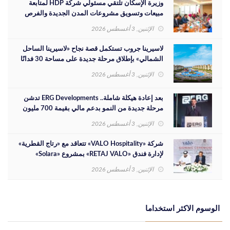
وزيرة الإسكان تلتقي مسئولي شركة HDP لمتابعة
مبيعات وتسويق مشروعات المدن الجديدة والفرص
الاستثمارية
الإثنين, 3 أغسطس 2026
لاسيرينا جروب تستكمل قصة نجاح «لاسيرينا الساحل
الشمالي» بإطلاق مرحلة جديدة على مساحة 30 فدانًا
الإثنين, 3 أغسطس 2026
بعد إعادة هيكلة شاملة.. ERG Developments تدشن
مرحلة جديدة من النمو بدعم مالي بقيمة 700 مليون
جنيه
الإثنين, 3 أغسطس 2026
شركة «VALO Hospitality» تتعاقد مع «رتاج القطرية»
لإدارة فندق «RETAJ VALO» بمشروع «Solara»
الإثنين, 3 أغسطس 2026
الوسوم الاكثر استخداما