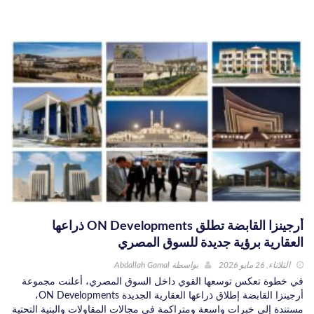
أرجينزا القابضة تطلق ON Developments ذراعها
العقارية برؤية جديدة للسوق المصري
الثلاثاء, 26 مايو 2026
بواسطة
Abdallah Gamal
في خطوة تعكس توسعها القوي داخل السوق المصري، أعلنت مجموعة
أرجينزا القابضة إطلاق ذراعها العقارية الجديدة ON Developments،
مستندة إلى خبرات واسعة ومتراكمة في مجالات المقاولات والبنية التحتية