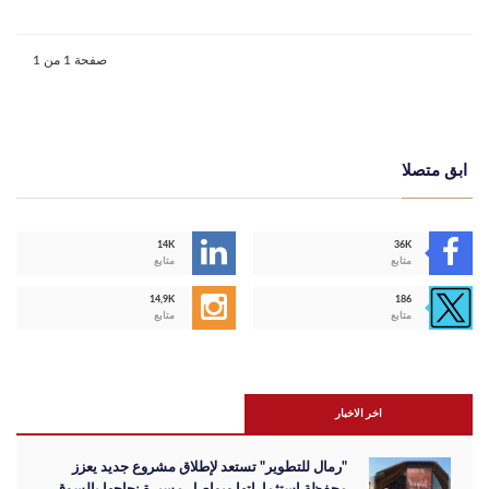
صفحة 1 من 1
ابق متصلا
14K
36K
متابع
متابع
14,9K
186
متابع
متابع
اخر الاخبار
"رمال للتطوير" تستعد لإطلاق مشروع جديد يعزز