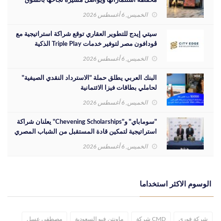
محفظة استثماراتها ويواصل مسيرة نجاحها بالسوق
المصري
الخميس, 6 أغسطس 2026
سيتي إيدج للتطوير العقاري توقع شراكة استراتيجية مع
ڤودافون مصر لتوفير خدمات Triple Play الذكية
بمشروع داون تاون بمدينة العلمين الجديدة
الخميس, 6 أغسطس 2026
البنك العربي يطلق حملة "الاسترداد النقدي الصيفية"
لحاملي بطاقات فيزا الائتمانية
الخميس, 6 أغسطس 2026
"سوماباي" و"Chevening Scholarships" يعلنان شراكة
استراتيجية لتمكين قادة المستقبل من الشباب المصري
الخميس, 6 أغسطس 2026
الوسوم الاكثر استخداما
شركة فوري
CMD شركة
ماونتن فيو السعودية
مصطفى عسل