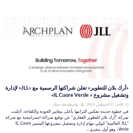
«أرك بلان للتطوير» تعلن شراكتها الرسمية مع «JLL» لإدارة
وتشغيل مشروع « IL Cuore Verde»
الأحد, 17 أغسطس 2025
بواسطة
هبة جمال
في خطوة جديدة تعكس التزامها بأعلى معايير الجودة والكفاءة، أعلنت
شركة "أرك بلان للتطوير العقاري" عن توقيع شراكة استراتيجية مع شركة
"JLL العالمية" لتولي مهام إدارة وتشغيل مشروعها المتميز IL Cuore
Verde، وهو أول مشرو ...