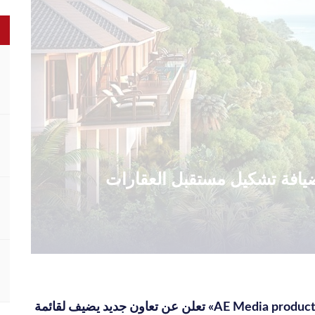
الضيافة تشكيل مستقبل العقارات
شركة « AE Media production» تعلن عن تعاون جديد يضيف لقائمة