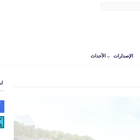
الإصدارات
اﻷحداث
اب