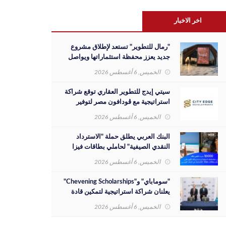
اخر الاخبار
"رمال للتطوير" تستعد لإطلاق مشروع
جديد يعزز محفظة استثماراتها ويواصل
مسيرة نجاحها بالسوق المصري
الخميس, 6 أغسطس 2026
سيتي إيدج للتطوير العقاري توقع شراكة
استراتيجية مع ڤودافون مصر لتوفير
خدمات Triple Play الذكية بمشروع داون
الخميس, 6 أغسطس 2026
تاون بمدينة العلمين الجديدة
البنك العربي يطلق حملة "الاسترداد
النقدي الصيفية" لحاملي بطاقات فيزا
الائتمانية
الخميس, 6 أغسطس 2026
"سوماباي" و"Chevening Scholarships"
يعلنان شراكة استراتيجية لتمكين قادة
المستقبل من الشباب المصري
الخميس, 6 أغسطس 2026