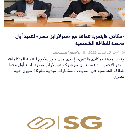
«مكادي هايتس» تتعاقد مع «سولارايز مصر» لتنفيذ أول
محطة للطاقة الشمسية
الأحد, 13 فبراير 2022
بواسطة
إنفيستجيت
وقعت مدينة «مكادي هايتس»، إحدى مدن «أوراسكوم للتنمية المتكاملة»
بالبحر الأحمر، اتفاقية تعاون مع شركة «سولارايز مصر»، لبناء أول محطة
للطاقة الشمسية في المدينة، باستثمارات مبدئية تبلغ 18 مليون جنيه
مصري.