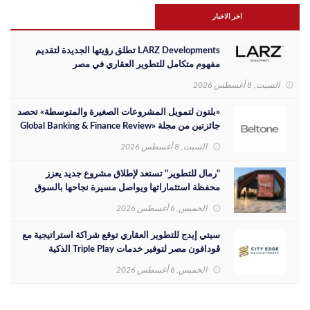
اخر الاخبار
LARZ Developments تطلق رؤيتها الجديدة لتقديم
مفهوم متكامل للتطوير العقاري في مصر
السبت, 8 أغسطس 2026
«بلتون لتمويل المشروعات الصغيرة والمتوسطة» تحصد
جائزتين من مجلة «Global Banking & Finance Review
لعام 2026»
السبت, 8 أغسطس 2026
"رمال للتطوير" تستعد لإطلاق مشروع جديد يعزز
محفظة استثماراتها ويواصل مسيرة نجاحها بالسوق
المصري
الخميس, 6 أغسطس 2026
سيتي إيدج للتطوير العقاري توقع شراكة استراتيجية مع
ڤودافون مصر لتوفير خدمات Triple Play الذكية
بمشروع داون تاون بمدينة العلمين الجديدة
الخميس, 6 أغسطس 2026