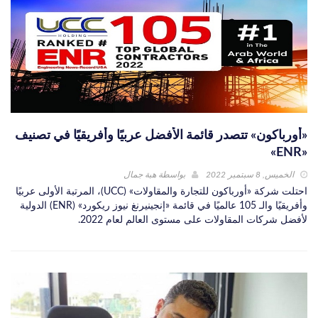
«أورباكون» تتصدر قائمة الأفضل عربيًا وأفريقيًا في تصنيف
«ENR»
الخميس, 8 سبتمبر 2022
بواسطة
هبة جمال
احتلت شركة «أورباكون للتجارة والمقاولات» (UCC)، المرتبة الأولى عربيًا
وأفريقيًا والـ 105 عالميًا في قائمة «إنجينيرنغ نيوز ريكورد» (ENR) الدولية
لأفضل شركات المقاولات على مستوى العالم لعام 2022.