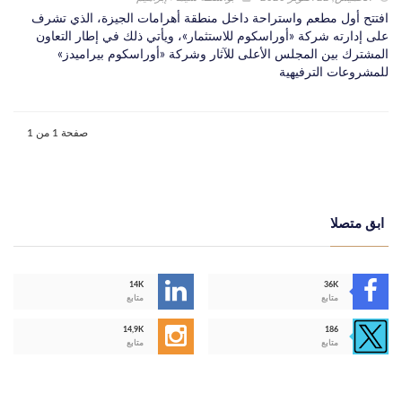
افتتح أول مطعم واستراحة داخل منطقة أهرامات الجيزة، الذي تشرف
على إدارته شركة «أوراسكوم للاستثمار»، ويأتي ذلك في إطار التعاون
المشترك بين المجلس الأعلى للآثار وشركة «أوراسكوم بيراميدز»
للمشروعات الترفيهية
صفحة 1 من 1
ابق متصلا
14K
36K
متابع
متابع
14,9K
186
متابع
متابع