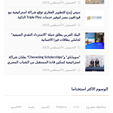
المصري
الخميس, 6 أغسطس 2026
سيتي إيدج للتطوير العقاري توقع شراكة استراتيجية مع
ڤودافون مصر لتوفير خدمات Triple Play الذكية
بمشروع داون تاون بمدينة العلمين الجديدة
الخميس, 6 أغسطس 2026
البنك العربي يطلق حملة "الاسترداد النقدي الصيفية"
لحاملي بطاقات فيزا الائتمانية
الخميس, 6 أغسطس 2026
"سوماباي" و"Chevening Scholarships" يعلنان شراكة
استراتيجية لتمكين قادة المستقبل من الشباب المصري
الخميس, 6 أغسطس 2026
الوسوم الاكثر استخداما
محافظة مطروح
CCC
Patterns
إكسبو
رقمنة
90افينيو