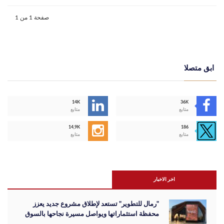
صفحة 1 من 1
ابق متصلا
14K
36K
متابع
متابع
14,9K
186
متابع
متابع
اخر الاخبار
"رمال للتطوير" تستعد لإطلاق مشروع جديد يعزز
محفظة استثماراتها ويواصل مسيرة نجاحها بالسوق