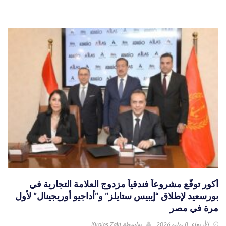
أكور توقّع مشروعاً فندقياً مزدوج العلامة التجارية في
بورسعيد لإطلاق “إيبيس ستايلز” و”أداجيو أوريجينال” لأول
مرة في مصر
الأربعاء, 8 يوليو 2026
بواسطة
Kirolos Zaki