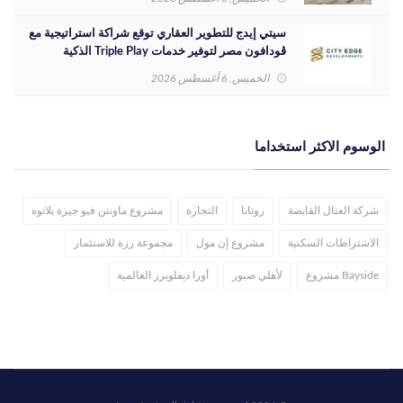
سيتي إيدج للتطوير العقاري توقع شراكة استراتيجية مع
ڤودافون مصر لتوفير خدمات Triple Play الذكية
بمشروع داون تاون بمدينة العلمين الجديدة
الخميس, 6 أغسطس 2026
الوسوم الاكثر استخداما
شركة العتال القابضة
روتانا
التجارة
مشروع ماونتن فيو جيزة بلاتوه
الاشتراطات السكنية
مشروع إن مول
مجموعة رزة للاستثمار
Bayside مشروع
لأهلي صبور
أورا ديفلوبرز العالمية