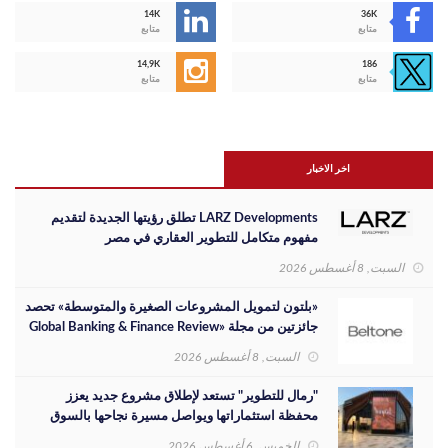
14K
36K
متابع
متابع
14,9K
186
متابع
متابع
اخر الاخبار
LARZ Developments تطلق رؤيتها الجديدة لتقديم
مفهوم متكامل للتطوير العقاري في مصر
السبت, 8 أغسطس 2026
«بلتون لتمويل المشروعات الصغيرة والمتوسطة» تحصد
جائزتين من مجلة «Global Banking & Finance Review
لعام 2026»
السبت, 8 أغسطس 2026
"رمال للتطوير" تستعد لإطلاق مشروع جديد يعزز
محفظة استثماراتها ويواصل مسيرة نجاحها بالسوق
المصري
الخميس, 6 أغسطس 2026