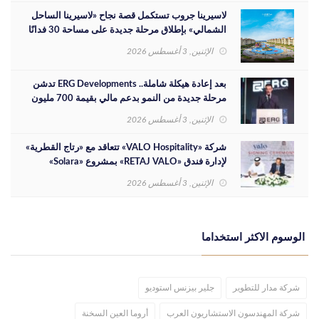
لاسيرينا جروب تستكمل قصة نجاح «لاسيرينا الساحل
الشمالي» بإطلاق مرحلة جديدة على مساحة 30 فدانًا
الإثنين, 3 أغسطس 2026
بعد إعادة هيكلة شاملة.. ERG Developments تدشن
مرحلة جديدة من النمو بدعم مالي بقيمة 700 مليون
جنيه
الإثنين, 3 أغسطس 2026
شركة «VALO Hospitality» تتعاقد مع «رتاج القطرية»
لإدارة فندق «RETAJ VALO» بمشروع «Solara»
الإثنين, 3 أغسطس 2026
الوسوم الاكثر استخداما
شركة مدار للتطوير
جلير بيزنس استوديو
شركة المهندسون الاستشاريون العرب
أروما العين السخنة