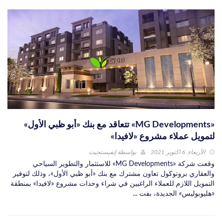
«MG Developments» تتعاقد مع بنك «أبو ظبي الأول»
لتمويل عملاء مشروع «لافيدا»
الأربعاء, 6 اكتوبر 2021
بواسطة
إنفيستجيت
وقعت شركة «MG Developments» للاستثمار والتطوير السياحي
والعقاري بروتوكول تعاون مشترك مع بنك «أبو ظبي الأول»، وذلك لتوفير
التمويل اللازم للعملاء الراغبين في شراء وحدات مشروع «لافيدا» بمنطقة
«هليوبوليس» الجديدة، بفت ...