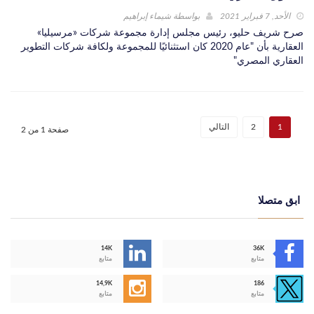
الأحد, 7 فبراير 2021
بواسطة
شيماء إبراهيم
صرح شريف حليو، رئيس مجلس إدارة مجموعة شركات «مرسيليا»
العقارية بأن "عام 2020 كان استثنائيًا للمجموعة ولكافة شركات التطوير
العقاري المصري"
1
2
التالي
صفحة 1 من 2
ابق متصلا
14K
36K
متابع
متابع
14,9K
186
متابع
متابع