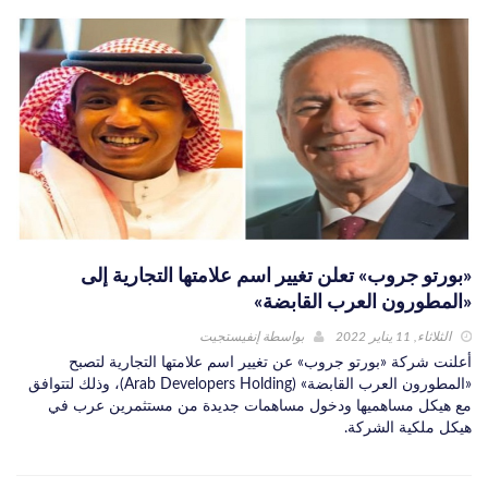
«بورتو جروب» تعلن تغيير اسم علامتها التجارية إلى
«المطورون العرب القابضة»
الثلاثاء, 11 يناير 2022
بواسطة
إنفيستجيت
أعلنت شركة «بورتو جروب» عن تغيير اسم علامتها التجارية لتصبح
«المطورون العرب القابضة» (Arab Developers Holding)، وذلك لتتوافق
مع هيكل مساهميها ودخول مساهمات جديدة من مستثمرين عرب في
هيكل ملكية الشركة.