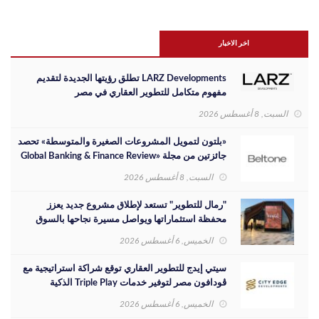
اخر الاخبار
LARZ Developments تطلق رؤيتها الجديدة لتقديم
مفهوم متكامل للتطوير العقاري في مصر
السبت, 8 أغسطس 2026
«بلتون لتمويل المشروعات الصغيرة والمتوسطة» تحصد
جائزتين من مجلة «Global Banking & Finance Review
لعام 2026»
السبت, 8 أغسطس 2026
"رمال للتطوير" تستعد لإطلاق مشروع جديد يعزز
محفظة استثماراتها ويواصل مسيرة نجاحها بالسوق
المصري
الخميس, 6 أغسطس 2026
سيتي إيدج للتطوير العقاري توقع شراكة استراتيجية مع
ڤودافون مصر لتوفير خدمات Triple Play الذكية
بمشروع داون تاون بمدينة العلمين الجديدة
الخميس, 6 أغسطس 2026