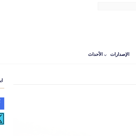
الإصدارات
اﻷحداث
اب