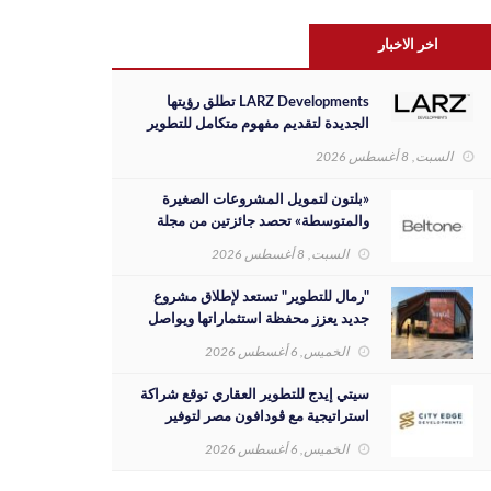
اخر الاخبار
LARZ Developments تطلق رؤيتها
الجديدة لتقديم مفهوم متكامل للتطوير
العقاري في مصر
السبت, 8 أغسطس 2026
«بلتون لتمويل المشروعات الصغيرة
والمتوسطة» تحصد جائزتين من مجلة
«Global Banking & Finance Review
السبت, 8 أغسطس 2026
لعام 2026»
"رمال للتطوير" تستعد لإطلاق مشروع
جديد يعزز محفظة استثماراتها ويواصل
مسيرة نجاحها بالسوق المصري
الخميس, 6 أغسطس 2026
سيتي إيدج للتطوير العقاري توقع شراكة
استراتيجية مع ڤودافون مصر لتوفير
خدمات Triple Play الذكية بمشروع داون
الخميس, 6 أغسطس 2026
تاون بمدينة العلمين الجديدة