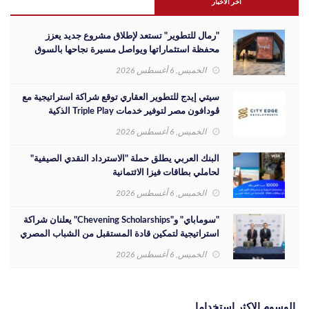
اخر الاخبار
"رمال للتطوير" تستعد لإطلاق مشروع جديد يعزز
محفظة استثماراتها ويواصل مسيرة نجاحها بالسوق
المصري
الخميس, 6 أغسطس 2026
سيتي إيدج للتطوير العقاري توقع شراكة استراتيجية مع
ڤودافون مصر لتوفير خدمات Triple Play الذكية
بمشروع داون تاون بمدينة العلمين الجديدة
الخميس, 6 أغسطس 2026
البنك العربي يطلق حملة "الاسترداد النقدي الصيفية"
لحاملي بطاقات فيزا الائتمانية
الخميس, 6 أغسطس 2026
"سوماباي" و"Chevening Scholarships" يعلنان شراكة
استراتيجية لتمكين قادة المستقبل من الشباب المصري
الخميس, 6 أغسطس 2026
الوسوم الاكثر استخداما