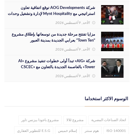
شركة AOG Developments توقع اتفاقية تعاون
استراتيجي مع Mynt Hospitality لإدارة وتشغيل وحدات
رويالز - Royal’s رأس الحكمة
الأحد, 9 أغسطس 2026
مزايا تفتتح مرحلة جديدة من توسعاتها بإطلاق مشروع
"Town Ten" بعرابي الجديدة بمدينة العبور
الأحد, 9 أغسطس 2026
شركة «AIG» تبدأ أولى خطوات تنفيذ مشروع «AI
Tower» بالعاصمة الجديدة بالتعاون مع «CSCEC
الصينية»
الأحد, 9 أغسطس 2026
الوسوم الاكثر استخداما
اتحاد الصناعات المصرية
مشروع تَلالا
مشروع باجودا بيزنس تاور
ISO 140001
هوم سنتر
إسلام خميس
E.S.G للتطوير العقاري