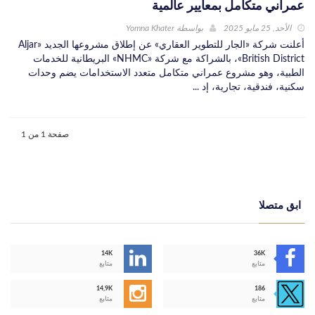
عمراني متكامل بمعايير عالمية
الأحد, 25 مايو 2025
بواسطة
Yomna Khater
أعلنت شركة «الجار للتطوير العقاري» عن إطلاق مشروعها الجديد «Aljar
British District»، بالشراكة مع شركة «NHMC» البريطانية للخدمات
الطبية، وهو مشروع عمراني متكامل متعدد الاستخدامات يضم وحدات
سكنية، فندقية، تجارية، إد ...
صفحة 1 من 1
ابق متصلا
14K
36K
متابع
متابع
14,9K
186
متابع
متابع