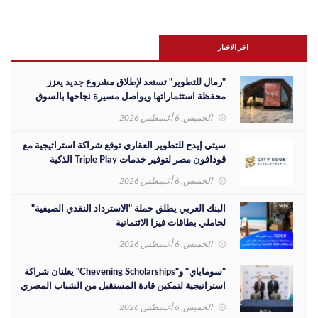
اخر الاخبار
"رمال للتطوير" تستعد لإطلاق مشروع جديد يعزز
محفظة استثماراتها ويواصل مسيرة نجاحها بالسوق
المصري
الخميس, 6 أغسطس 2026
سيتي إيدج للتطوير العقاري توقع شراكة استراتيجية مع
ڤودافون مصر لتوفير خدمات Triple Play الذكية
بمشروع داون تاون بمدينة العلمين الجديدة
الخميس, 6 أغسطس 2026
البنك العربي يطلق حملة "الاسترداد النقدي الصيفية"
لحاملي بطاقات فيزا الائتمانية
الخميس, 6 أغسطس 2026
"سوماباي" و"Chevening Scholarships" يعلنان شراكة
استراتيجية لتمكين قادة المستقبل من الشباب المصري
الخميس, 6 أغسطس 2026