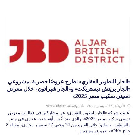
«الجار للتطوير العقاري» تطرح عروضًا حصرية بمشروعي
«الجار بريتش ديستريكت» و«الجار شيراتون» خلال معرض
«سيتي سكيب مصر 2025»
الأربعاء, 17 سبتمبر 2025
بواسطة
Yomna Khater
أعلنت شركة «الجار للتطوير العقاري» عن مشاركتها في فعاليات معرض
«سيتي سكيب مصر 2025»، والذي يعد أكبر وأهم حدث عقاري في مصر
والمنطقة، وينطلق خلال الفترة من 24 وحتى 27 سبتمبر الجاري، بصالة 3
جناح «C40»، بعروض مميزة و ...