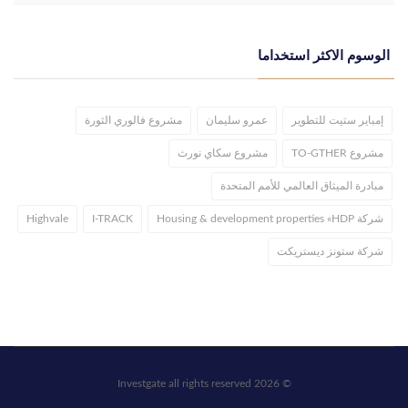
الوسوم الاكثر استخداما
إمباير ستيت للتطوير
عمرو سليمان
مشروع فالوري الثورة
مشروع TO-GTHER
مشروع سكاي نورث
مبادرة الميثاق العالمي للأمم المتحدة
شركة Housing & development properties «HDP
I-TRACK
Highvale
شركة ستونز ديستريكت
© 2026 Investgate all rights reserved