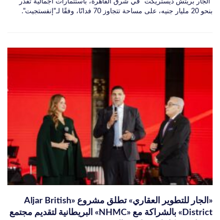
"الجار بريتش ديستريكت" في شرق القاهرة، باستثمارات اجمالية تقدر
بنحو 20 مليار جنيه، على مساحة تتجاوز 70 فدانًا، وفقًا لـ"إنفستجيت".
«الجار للتطوير العقاري» تطلق مشروع «Aljar British
District» بالشراكة مع «NHMC» البريطانية لتقديم مجتمع