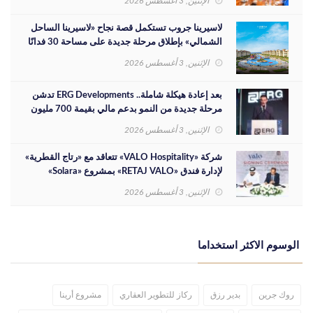
الإثنين, 3 أغسطس 2026
لاسيرينا جروب تستكمل قصة نجاح «لاسيرينا الساحل
الشمالي» بإطلاق مرحلة جديدة على مساحة 30 فدانًا
الإثنين, 3 أغسطس 2026
بعد إعادة هيكلة شاملة.. ERG Developments تدشن
مرحلة جديدة من النمو بدعم مالي بقيمة 700 مليون
جنيه
الإثنين, 3 أغسطس 2026
شركة «VALO Hospitality» تتعاقد مع «رتاج القطرية»
لإدارة فندق «RETAJ VALO» بمشروع «Solara»
الإثنين, 3 أغسطس 2026
الوسوم الاكثر استخداما
روك جرين
بدير رزق
ركاز للتطوير العقاري
مشروع أرينا