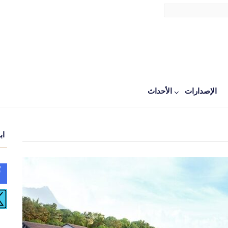
الإصدارات
اﻷحداث
اب