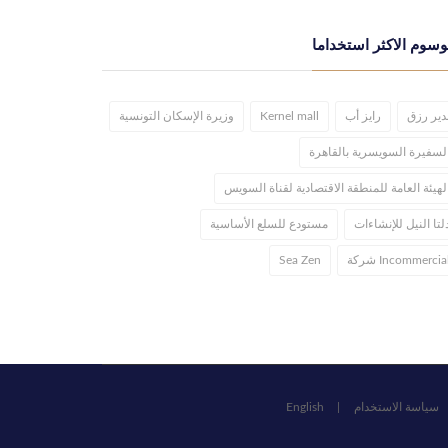
وسوم الاكثر استخداما
دير رزق
رايز أب
Kernel mall
وزيرة الإسكان التونسية
لسفيرة السويسرية بالقاهرة
لهيئة العامة للمنطقة الاقتصادية لقناة السويس
لتا النيل للإنشاءات
مستودع للسلع الأساسية
Incommercia شركة
Sea Zen
سياسة الاستخدام
English