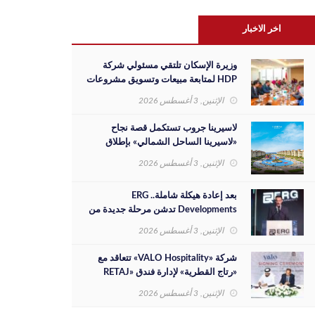
اخر الاخبار
وزيرة الإسكان تلتقي مسئولي شركة
HDP لمتابعة مبيعات وتسويق مشروعات
المدن الجديدة والفرص الاستثمارية
الإثنين, 3 أغسطس 2026
لاسيرينا جروب تستكمل قصة نجاح
«لاسيرينا الساحل الشمالي» بإطلاق
مرحلة جديدة على مساحة 30 فدانًا
الإثنين, 3 أغسطس 2026
بعد إعادة هيكلة شاملة.. ERG
Developments تدشن مرحلة جديدة من
النمو بدعم مالي بقيمة 700 مليون جنيه
الإثنين, 3 أغسطس 2026
شركة «VALO Hospitality» تتعاقد مع
«رتاج القطرية» لإدارة فندق «RETAJ
VALO» بمشروع «Solara»
الإثنين, 3 أغسطس 2026