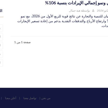
مو إجمالي الإيرادات بنسبة 106%
بواسطة
هبة جمال
ال
أعلنت شركة بنيان للتنمية والتجارة عن نتائج قوية للربع الأول من 2026، مع نمو
إيرادات 106% وارتفاع الأرباح والتدفقات النقدية بدعم من إعادة تسعير الإيجارات
دات.
ب
ا
صفحة 1 من 1
ا
د
l
من نحن
تواصل معنا
أعلن معنا