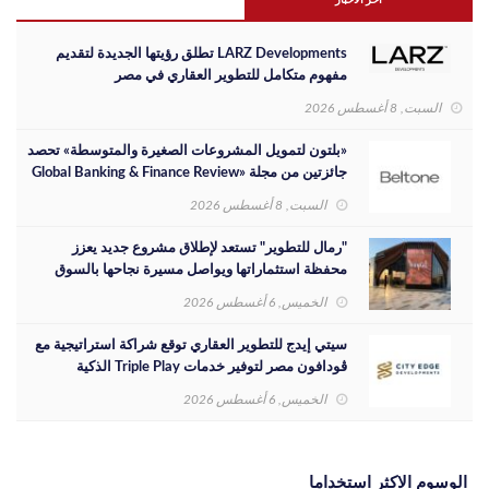
اخر الاخبار
LARZ Developments تطلق رؤيتها الجديدة لتقديم
مفهوم متكامل للتطوير العقاري في مصر
السبت, 8 أغسطس 2026
«بلتون لتمويل المشروعات الصغيرة والمتوسطة» تحصد
جائزتين من مجلة «Global Banking & Finance Review
لعام 2026»
السبت, 8 أغسطس 2026
"رمال للتطوير" تستعد لإطلاق مشروع جديد يعزز
محفظة استثماراتها ويواصل مسيرة نجاحها بالسوق
المصري
الخميس, 6 أغسطس 2026
سيتي إيدج للتطوير العقاري توقع شراكة استراتيجية مع
ڤودافون مصر لتوفير خدمات Triple Play الذكية
بمشروع داون تاون بمدينة العلمين الجديدة
الخميس, 6 أغسطس 2026
الوسوم الاكثر استخداما