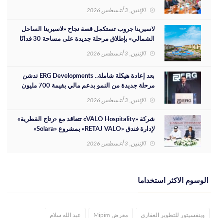
الاستثمارية
الإثنين, 3 أغسطس 2026
لاسيرينا جروب تستكمل قصة نجاح «لاسيرينا الساحل
الشمالي» بإطلاق مرحلة جديدة على مساحة 30 فدانًا
الإثنين, 3 أغسطس 2026
بعد إعادة هيكلة شاملة.. ERG Developments تدشن
مرحلة جديدة من النمو بدعم مالي بقيمة 700 مليون
جنيه
الإثنين, 3 أغسطس 2026
شركة «VALO Hospitality» تتعاقد مع «رتاج القطرية»
لإدارة فندق «RETAJ VALO» بمشروع «Solara»
الإثنين, 3 أغسطس 2026
الوسوم الاكثر استخداما
وينفسيتور للتطوير العقاري
معرض Mipim
عبد الله سلام