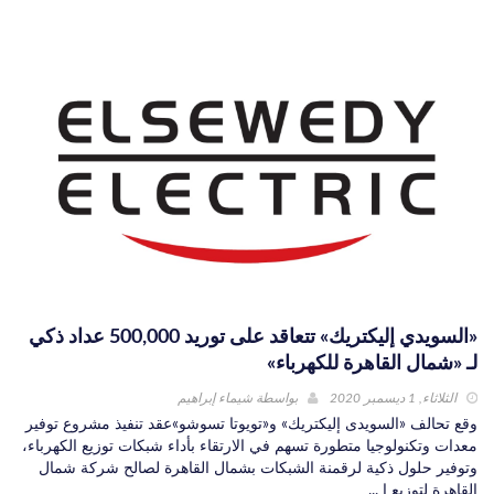
«السويدي إليكتريك» تتعاقد على توريد 500,000 عداد ذكي
لـ «شمال القاهرة للكهرباء»
الثلاثاء, 1 ديسمبر 2020
بواسطة
شيماء إبراهيم
وقع تحالف «السويدى إليكتريك» و«تويوتا تسوشو»عقد تنفيذ مشروع توفير
معدات وتكنولوجيا متطورة تسهم في الارتقاء بأداء شبكات توزيع الكهرباء،
وتوفير حلول ذكية لرقمنة الشبكات بشمال القاهرة لصالح شركة شمال
القاهرة لتوزيع ا ...