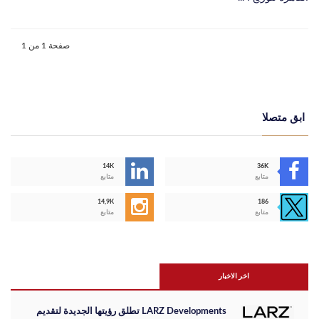
صفحة 1 من 1
ابق متصلا
14K
36K
متابع
متابع
14,9K
186
متابع
متابع
اخر الاخبار
LARZ Developments تطلق رؤيتها الجديدة لتقديم