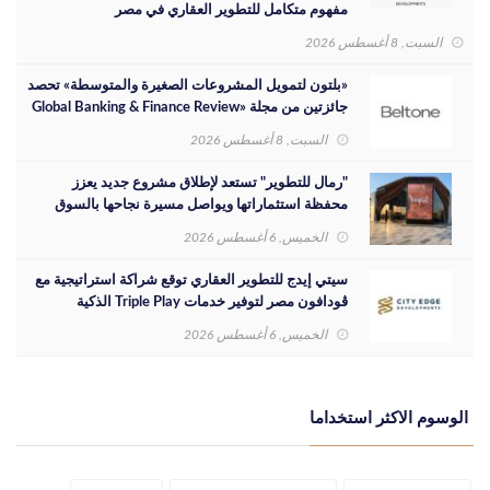
مفهوم متكامل للتطوير العقاري في مصر
السبت, 8 أغسطس 2026
«بلتون لتمويل المشروعات الصغيرة والمتوسطة» تحصد
جائزتين من مجلة «Global Banking & Finance Review
لعام 2026»
السبت, 8 أغسطس 2026
"رمال للتطوير" تستعد لإطلاق مشروع جديد يعزز
محفظة استثماراتها ويواصل مسيرة نجاحها بالسوق
المصري
الخميس, 6 أغسطس 2026
سيتي إيدج للتطوير العقاري توقع شراكة استراتيجية مع
ڤودافون مصر لتوفير خدمات Triple Play الذكية
بمشروع داون تاون بمدينة العلمين الجديدة
الخميس, 6 أغسطس 2026
الوسوم الاكثر استخداما