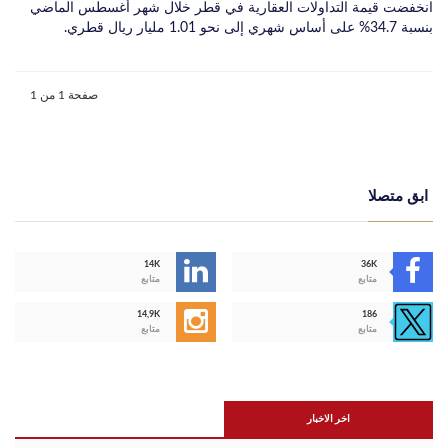
انخفضت قيمة التداولات العقارية في قطر خلال شهر أغسطس الماضي
بنسبة 34.7% على أساس شهري إلى نحو 1.01 مليار ريال قطري.
صفحة 1 من 1
ابق متصلا
14K
36K
متابع
متابع
14,9K
186
متابع
متابع
اخر الاخبار