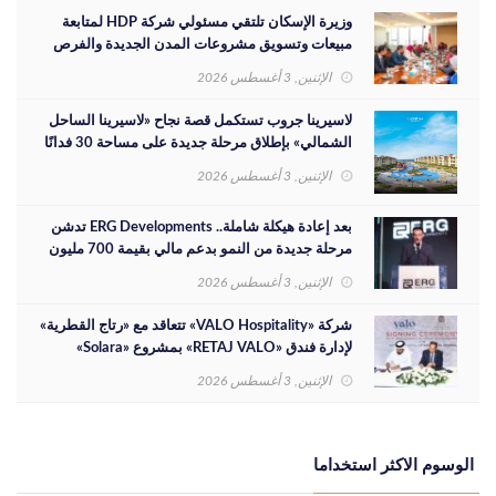
وزيرة الإسكان تلتقي مسئولي شركة HDP لمتابعة
مبيعات وتسويق مشروعات المدن الجديدة والفرص
الاستثمارية
الإثنين, 3 أغسطس 2026
لاسيرينا جروب تستكمل قصة نجاح «لاسيرينا الساحل
الشمالي» بإطلاق مرحلة جديدة على مساحة 30 فدانًا
الإثنين, 3 أغسطس 2026
بعد إعادة هيكلة شاملة.. ERG Developments تدشن
مرحلة جديدة من النمو بدعم مالي بقيمة 700 مليون
جنيه
الإثنين, 3 أغسطس 2026
شركة «VALO Hospitality» تتعاقد مع «رتاج القطرية»
لإدارة فندق «RETAJ VALO» بمشروع «Solara»
الإثنين, 3 أغسطس 2026
الوسوم الاكثر استخداما