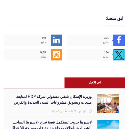
ابق متصلا
14K
36K
متابع
متابع
14,9K
186
متابع
متابع
اخر الاخبار
وزيرة الإسكان تلتقي مسئولي شركة HDP لمتابعة
مبيعات وتسويق مشروعات المدن الجديدة والفرص
الاستثمارية
الإثنين, 3 أغسطس 2026
لاسيرينا جروب تستكمل قصة نجاح «لاسيرينا الساحل
الشمالي» بإطلاق مرحلة جديدة على مساحة 30 فدانًا