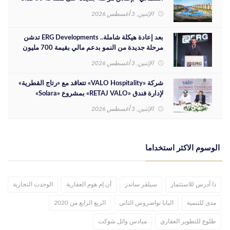
الإثنين, 3 أغسطس 2026
بعد إعادة هيكلة شاملة.. ERG Developments تدشن
مرحلة جديدة من النمو بدعم مالي بقيمة 700 مليون
جنيه
الإثنين, 3 أغسطس 2026
شركة «VALO Hospitality» تتعاقد مع «رتاج القطرية»
لإدارة فندق «RETAJ VALO» بمشروع «Solara»
الإثنين, 3 أغسطس 2026
الوسوم الاكثر استخداما
ذا آدرس للاستثمار
سيلڤر ساندز
أن إم هوم العقارية
الوحدت التجارية
مدى للتنمية
البابا تواضروس الثاني
الربع الرابع من 2020
طلوع للتطوير العقاري
ميادس وائل شوكت