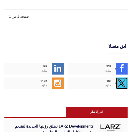
صفحة 1 من 1
ابق متصلا
14K
36K
متابع
متابع
14,9K
186
متابع
متابع
اخر الاخبار
LARZ Developments تطلق رؤيتها الجديدة لتقديم