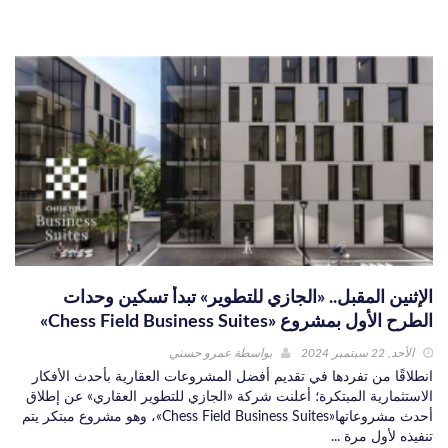
الإثنين المقبل.. «الجازي للتطوير» تبدأ تسكين وحدات
الطرح الأول بمشروع «Chess Field Business Suites»
الأحد, 22 سبتمبر 2024
بواسطة
عمرو حسني
انطلاقًا من تفردها في تقديم أفضل المشروعات العقارية بأحدث الأفكار
الاستثمارية المبتكرة؛ أعلنت شركة «الجازي للتطوير العقاري» عن إطلاق
أحدث مشروعاتها«Chess Field Business Suites»، وهو مشروع مبتكر يتم
تنفيذه لأول مرة ...