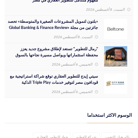
مفهوم متكامل للتطوير العقاري في مصر
السبت, 8 أغسطس 2026
«بلتون لتمويل المشروعات الصغيرة والمتوسطة» تحصد
جائزتين من مجلة «Global Banking & Finance Review
لعام 2026»
السبت, 8 أغسطس 2026
"رمال للتطوير" تستعد لإطلاق مشروع جديد يعزز
محفظة استثماراتها ويواصل مسيرة نجاحها بالسوق
المصري
الخميس, 6 أغسطس 2026
سيتي إيدج للتطوير العقاري توقع شراكة استراتيجية مع
ڤودافون مصر لتوفير خدمات Triple Play الذكية
بمشروع داون تاون بمدينة العلمين الجديدة
الخميس, 6 أغسطس 2026
الوسوم الاكثر استخداما
بالم هيلز للتعمير
شركة الفطيم
جواد للتطوير العقاري