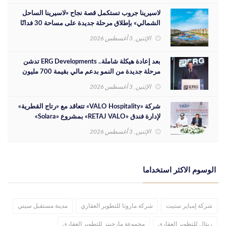
لاسيرينا جروب تستكمل قصة نجاح «لاسيرينا الساحل
الشمالي» بإطلاق مرحلة جديدة على مساحة 30 فدانًا
الإثنين, 3 أغسطس 2026
بعد إعادة هيكلة شاملة.. ERG Developments تدشن
مرحلة جديدة من النمو بدعم مالي بقيمة 700 مليون
جنيه
الإثنين, 3 أغسطس 2026
شركة «VALO Hospitality» تتعاقد مع «رتاج القطرية»
لإدارة فندق «RETAJ VALO» بمشروع «Solara»
الإثنين, 3 أغسطس 2026
الوسوم الاكثر استخداما
شركة إمباير ستيت
شركة ماروتا للتطوير العقاري
مدينة مستقبل سيتي
ريتال للتطوير العقاري
مجموعة مارجينز للتطوير العقاري