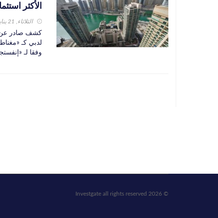
الأكثر استثما
الثلاثاء, 21 يناير 2025
لدبي كـ «مغناطي
وفقا لـ «إنفستج
© 2026 Investgate all rights reserved