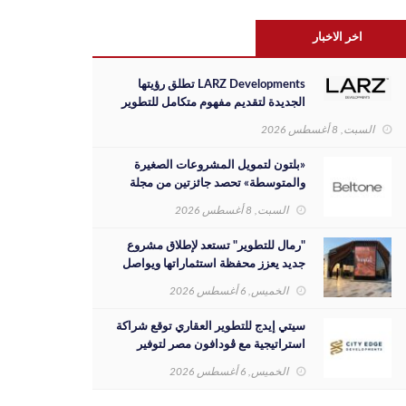
اخر الاخبار
LARZ Developments تطلق رؤيتها
الجديدة لتقديم مفهوم متكامل للتطوير
العقاري في مصر
السبت, 8 أغسطس 2026
«بلتون لتمويل المشروعات الصغيرة
والمتوسطة» تحصد جائزتين من مجلة
«Global Banking & Finance Review
السبت, 8 أغسطس 2026
لعام 2026»
"رمال للتطوير" تستعد لإطلاق مشروع
جديد يعزز محفظة استثماراتها ويواصل
مسيرة نجاحها بالسوق المصري
الخميس, 6 أغسطس 2026
سيتي إيدج للتطوير العقاري توقع شراكة
استراتيجية مع ڤودافون مصر لتوفير
خدمات Triple Play الذكية بمشروع داون
الخميس, 6 أغسطس 2026
تاون بمدينة العلمين الجديدة