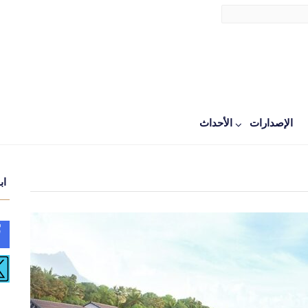
الإصدارات
اﻷحداث
اب