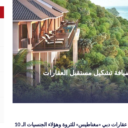
الضيافة تشكيل مستقبل العقارات
تقرير دولي: عقارات دبي «مغناطيس» للثروة وهؤلاء الجنسيات الـ 10