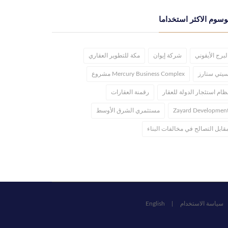
وسوم الاكثر استخداما
لبرج الأيقوني
شركة إيوان
مكة للتطوير العقاري
يتي ستارز
Mercury Business Complex مشروع
ظام استئجار الدولة للعقار
رقمنة العقارات
Zayard Developmen
مستثمري الشرق الأوسط
قابل التصالح في مخالفات البناء
سياسة الاستخدام
English