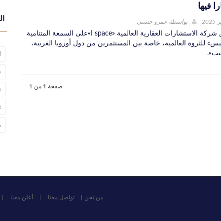
را فيها
ال
بواسطة
عمرو حسني
كشف صادر عن شركة الاستشارات العقارية العالمية «I space»على السمعة المتنامية
س» للثروة العالمية، خاصة بين المستثمرين من دول أوروبا الغربية،
يت».
ا
س
صفحة 1 من 1
ن
t
م
من نحن
تواصل معنا
أعلن معنا