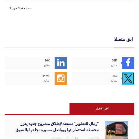
صفحة 1 من 1
ابق متصلا
14K
36K
متابع
متابع
14,9K
186
متابع
متابع
اخر الاخبار
"رمال للتطوير" تستعد لإطلاق مشروع جديد يعزز
محفظة استثماراتها ويواصل مسيرة نجاحها بالسوق
المصري