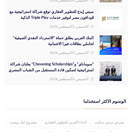
الخميس, 6 أغسطس 2026
سيتي إيدج للتطوير العقاري توقع شراكة استراتيجية مع
ڤودافون مصر لتوفير خدمات Triple Play الذكية
بمشروع داون تاون بمدينة العلمين الجديدة
الخميس, 6 أغسطس 2026
البنك العربي يطلق حملة "الاسترداد النقدي الصيفية"
لحاملي بطاقات فيزا الائتمانية
الخميس, 6 أغسطس 2026
"سوماباي" و"Chevening Scholarships" يعلنان شراكة
استراتيجية لتمكين قادة المستقبل من الشباب المصري
الخميس, 6 أغسطس 2026
الوسوم الاكثر استخداما
معرض سيتي سكيب
البناء العربي للتطوير العقاري
مشروع ليك ويست