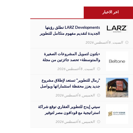
اخر الاخبار
LARZ Developments تطلق رؤيتها
الجديدة لتقديم مفهوم متكامل للتطوير
العقاري في مصر
السبت, 8 أغسطس 2026
«بلتون لتمويل المشروعات الصغيرة
والمتوسطة» تحصد جائزتين من مجلة
«Global Banking & Finance Review
السبت, 8 أغسطس 2026
لعام 2026»
"رمال للتطوير" تستعد لإطلاق مشروع
جديد يعزز محفظة استثماراتها ويواصل
مسيرة نجاحها بالسوق المصري
الخميس, 6 أغسطس 2026
سيتي إيدج للتطوير العقاري توقع شراكة
استراتيجية مع ڤودافون مصر لتوفير
خدمات Triple Play الذكية بمشروع داون
الخميس, 6 أغسطس 2026
تاون بمدينة العلمين الجديدة