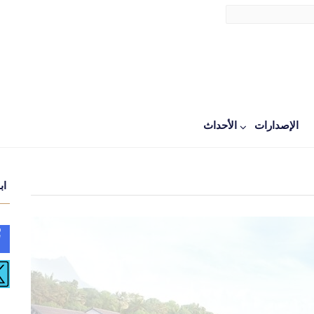
الإصدارات
اﻷحداث
اب