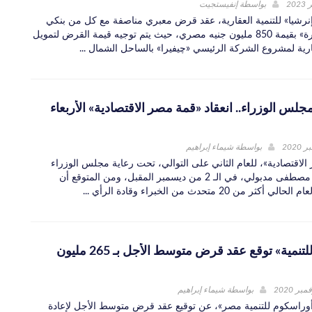
بواسطة
إنفيستجيت
شيا» للتنمية العقارية، عقد قرض معبري مناصفة مع كل من بنكي
«مصر» و«القاهرة» بقيمة 850 مليون جنيه مصري، حيث يتم توجيه قيمة القرض لتمويل
ارية لمشروع الشركة الرئيسي «چيفيرا» بالساحل الشمال ...
لس الوزراء.. انعقاد «قمة مصر الاقتصادية» الأربعاء
بواسطة
شيماء إبراهيم
الاقتصادية»، للعام الثاني على التوالي، تحت رعاية مجلس الوزراء
برئاسة الدكتور مصطفى مدبولي، في الـ 2 من ديسمبر المقبل، ومن المتوقع أن
 من 20 متحدث من الخبراء وقادة الرأي ...
«أوراسكوم للتنمية» توقع عقد قرض متوسط الأجل بـ 265 مليون
بواسطة
شيماء إبراهيم
وراسكوم للتنمية مصر»، عن توقيع عقد قرض متوسط الأجل لإعادة