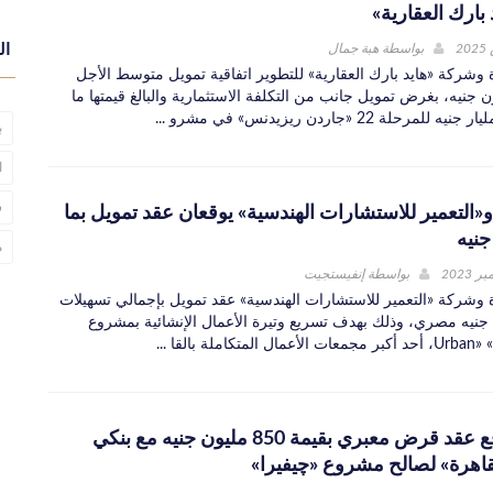
 بارك العقارية»
بواسطة
هبة جمال
ال
 وشركة «هايد بارك العقارية» للتطوير اتفاقية تمويل متوسط الأجل
750 مليون جنيه، بغرض تمويل جانب من التكلفة الاستثمارية والبالغ قيمتها ما
ب
ا
س
و«التعمير للاستشارات الهندسية» يوقعان عقد تمويل بما
جنيه
م
بواسطة
إنفيستجيت
ة وشركة «التعمير للاستشارات الهندسية» عقد تمويل بإجمالي تسهيلات
9 مليون جنيه مصري، وذلك بهدف تسريع وتيرة الأعمال الإنشائية بمشروع
أعمال المتكاملة بالقا ...
«إنرشيا» توقع عقد قرض معبري بقيمة 850 مليون جنيه مع بنكي
اهرة» لصالح مشروع «چيفيرا»