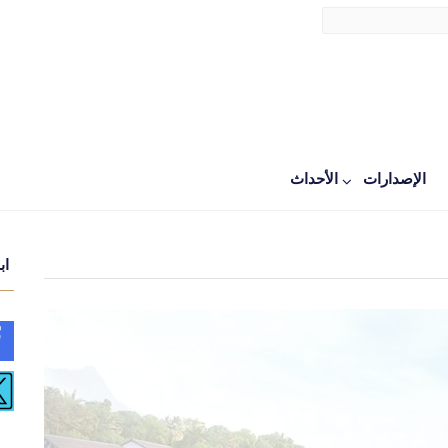
الإصدارات
اﻷحداث
اب