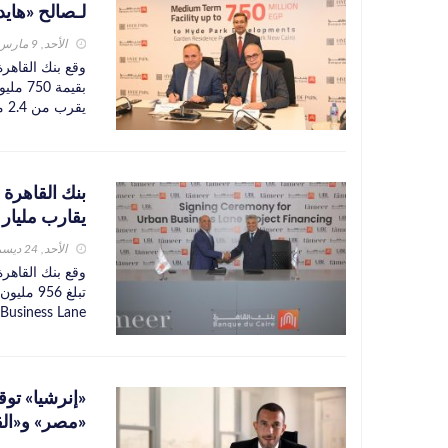
لـصالح «هايد
الأحد, 9 مارس 2025
وقع بنك القاهرة
بقيمة 
يقرب من 2.4 مليار جنيه للمرحلة 22 «جاردن ريزيدنس» في مشرو ...
بنك القاهرة 
يقارب مليار 
الأحد, 24 ديسمبر 2023
وقع بنك القاهر
تبلغ 56
Urban» «Business Lane، أحد أكبر مجمعات ال
«مصر» و«الق