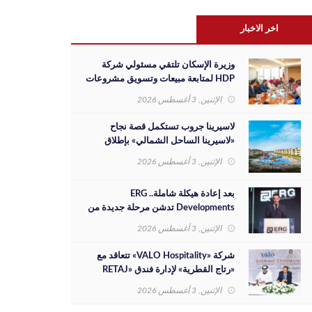
اخر الاخبار
وزيرة الإسكان تلتقي مسئولي شركة
HDP لمتابعة مبيعات وتسويق مشروعات
المدن الجديدة والفرص الاستثمارية
الإثنين, 3 أغسطس 2026
لاسيرينا جروب تستكمل قصة نجاح
«لاسيرينا الساحل الشمالي» بإطلاق
مرحلة جديدة على مساحة 30 فدانًا
الإثنين, 3 أغسطس 2026
بعد إعادة هيكلة شاملة.. ERG
Developments تدشن مرحلة جديدة من
النمو بدعم مالي بقيمة 700 مليون جنيه
الإثنين, 3 أغسطس 2026
شركة «VALO Hospitality» تتعاقد مع
«رتاج القطرية» لإدارة فندق «RETAJ
VALO» بمشروع «Solara»
الإثنين, 3 أغسطس 2026