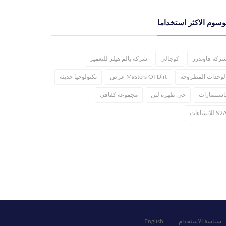
وسوم الاكثر استخداما
ركة فاوندرز
كوجالى
شركة بالم هيلز للتعمير
لوحدات المطروحة
Masters Of Dirt عرض
تكنولوجيا حديثة
استثمارات
حي ظهرة لبن
مجموعة كفافي
S للانشاءات
سياسة الاستخدام
English