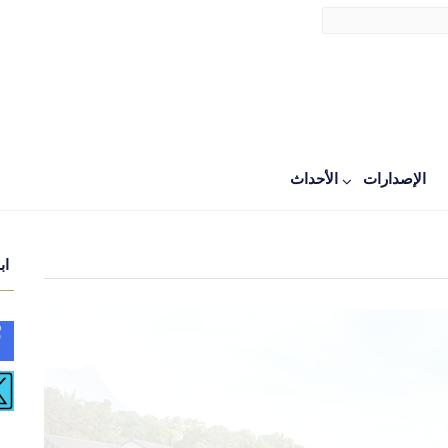
الإصدارات
اﻷحداث
اب