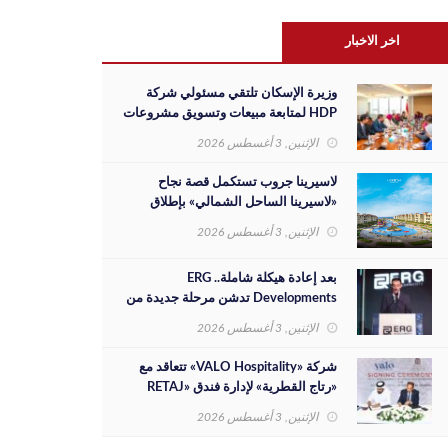
اخر الاخبار
وزيرة الإسكان تلتقي مسئولي شركة
HDP لمتابعة مبيعات وتسويق مشروعات
المدن الجديدة والفرص الاستثمارية
الإثنين, 3 أغسطس 2026
لاسيرينا جروب تستكمل قصة نجاح
«لاسيرينا الساحل الشمالي» بإطلاق
مرحلة جديدة على مساحة 30 فدانًا
الإثنين, 3 أغسطس 2026
بعد إعادة هيكلة شاملة.. ERG
Developments تدشن مرحلة جديدة من
النمو بدعم مالي بقيمة 700 مليون جنيه
الإثنين, 3 أغسطس 2026
شركة «VALO Hospitality» تتعاقد مع
«رتاج القطرية» لإدارة فندق «RETAJ
VALO» بمشروع «Solara»
الإثنين, 3 أغسطس 2026