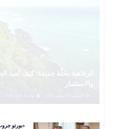
الرفاهية بحلّة جديدة: كيف تُعيد 
والاستثمار
الخميس, 7 أغسطس 2025
بواسطة
Kirolos Zaki
«بورتو جروب» تخطط لتس