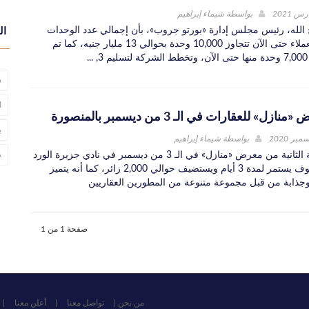
بواسطة
شيماء إبراهيم
لله، رئيس مجلس إدارة «بورتو جروب»، بأن إجمالي عدد الوحدات
ال
التي تم بيعها للعملاء حتى الآن تتجاوز 10,000 وحدة بحوالي 13 مليار جنيه، كما تم
.
ش
ا
» للعقارات في الـ 3 من ديسمبر بالمنصورة
ب
بواسطة
شيماء إبراهيم
انطلقت النسخة الثانية من معرض «منازل» في الـ 3 من ديسمبر في نادي جزيرة الورد
2A
بالمنصورة، وسوف يستمر لمدة 3 أيام ويستضيف حوالي 2,000 زائر، كما أنه يتميز
جذابة من قبل مجموعة متنوعة من المطورين العقاريين
صفحة 1 من 1
من نحن
تواصل معنا
أعلن معنا