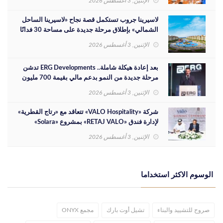
الإثنين, 3 أغسطس 2026
لاسيرينا جروب تستكمل قصة نجاح «لاسيرينا الساحل
الشمالي» بإطلاق مرحلة جديدة على مساحة 30 فدانًا
الإثنين, 3 أغسطس 2026
بعد إعادة هيكلة شاملة.. ERG Developments تدشن
مرحلة جديدة من النمو بدعم مالي بقيمة 700 مليون
جنيه
الإثنين, 3 أغسطس 2026
شركة «VALO Hospitality» تتعاقد مع «رتاج القطرية»
لإدارة فندق «RETAJ VALO» بمشروع «Solara»
الإثنين, 3 أغسطس 2026
الوسوم الاكثر استخداما
صروح للتشييد والبناء
تشيل أوت بارك
مجمع ONYX