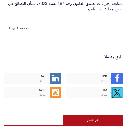
لمتابعة إجراءات تطبيق القانون رقم 187 لسنة 2023، بشأن التصالح في
بعض مخالفات البناء و ...
صفحة 1 من 1
ابق متصلا
14K
36K
متابع
متابع
14,9K
186
متابع
متابع
اخر الاخبار