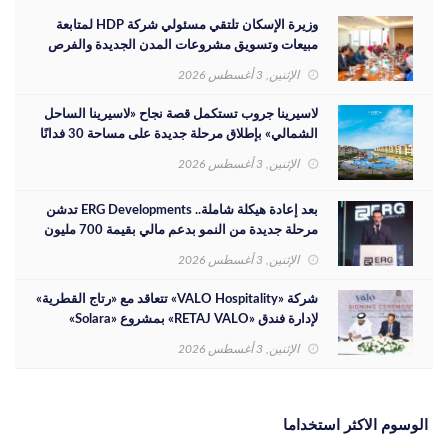
وزيرة الإسكان تلتقي مسئولي شركة HDP لمتابعة
مبيعات وتسويق مشروعات المدن الجديدة والفرص
الاستثمارية
الإثنين, 3 أغسطس 2026
لاسيرينا جروب تستكمل قصة نجاح «لاسيرينا الساحل
الشمالي» بإطلاق مرحلة جديدة على مساحة 30 فدانًا
الإثنين, 3 أغسطس 2026
بعد إعادة هيكلة شاملة.. ERG Developments تدشن
مرحلة جديدة من النمو بدعم مالي بقيمة 700 مليون
جنيه
الإثنين, 3 أغسطس 2026
شركة «VALO Hospitality» تتعاقد مع «رتاج القطرية»
لإدارة فندق «RETAJ VALO» بمشروع «Solara»
الإثنين, 3 أغسطس 2026
الوسوم الاكثر استخداما