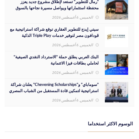
"رمال للتطوير" تستعد لإطلاق مشروع جديد يعزز
محفظة استثماراتها ويواصل مسيرة نجاحها بالسوق
المصري
الخميس, 6 أغسطس 2026
سيتي إيدج للتطوير العقاري توقع شراكة استراتيجية مع
ڤودافون مصر لتوفير خدمات Triple Play الذكية
بمشروع داون تاون بمدينة العلمين الجديدة
الخميس, 6 أغسطس 2026
البنك العربي يطلق حملة "الاسترداد النقدي الصيفية"
لحاملي بطاقات فيزا الائتمانية
الخميس, 6 أغسطس 2026
"سوماباي" و"Chevening Scholarships" يعلنان شراكة
استراتيجية لتمكين قادة المستقبل من الشباب المصري
الخميس, 6 أغسطس 2026
الوسوم الاكثر استخداما