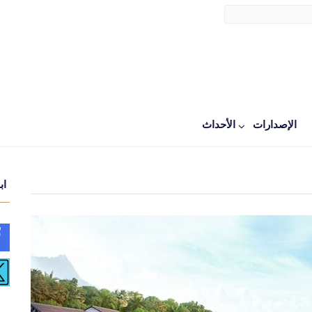
الإصدارات
اﻷحداث
اب