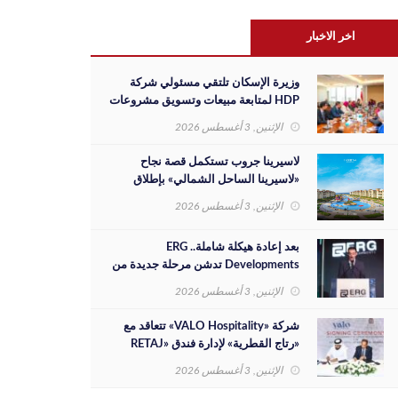
اخر الاخبار
وزيرة الإسكان تلتقي مسئولي شركة
HDP لمتابعة مبيعات وتسويق مشروعات
المدن الجديدة والفرص الاستثمارية
الإثنين, 3 أغسطس 2026
لاسيرينا جروب تستكمل قصة نجاح
«لاسيرينا الساحل الشمالي» بإطلاق
مرحلة جديدة على مساحة 30 فدانًا
الإثنين, 3 أغسطس 2026
بعد إعادة هيكلة شاملة.. ERG
Developments تدشن مرحلة جديدة من
النمو بدعم مالي بقيمة 700 مليون جنيه
الإثنين, 3 أغسطس 2026
شركة «VALO Hospitality» تتعاقد مع
«رتاج القطرية» لإدارة فندق «RETAJ
VALO» بمشروع «Solara»
الإثنين, 3 أغسطس 2026