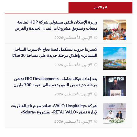
اخر الاخبار
وزيرة الإسكان تلتقي مسئولي شركة HDP لمتابعة
مبيعات وتسويق مشروعات المدن الجديدة والفرص
الاستثمارية
الإثنين, 3 أغسطس 2026
لاسيرينا جروب تستكمل قصة نجاح «لاسيرينا الساحل
الشمالي» بإطلاق مرحلة جديدة على مساحة 30 فدانًا
الإثنين, 3 أغسطس 2026
بعد إعادة هيكلة شاملة.. ERG Developments تدشن
مرحلة جديدة من النمو بدعم مالي بقيمة 700 مليون
جنيه
الإثنين, 3 أغسطس 2026
شركة «VALO Hospitality» تتعاقد مع «رتاج القطرية»
لإدارة فندق «RETAJ VALO» بمشروع «Solara»
الإثنين, 3 أغسطس 2026