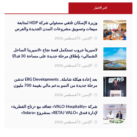
اخر الاخبار
وزيرة الإسكان تلتقي مسئولي شركة HDP لمتابعة
مبيعات وتسويق مشروعات المدن الجديدة والفرص
الاستثمارية
الإثنين, 3 أغسطس 2026
لاسيرينا جروب تستكمل قصة نجاح «لاسيرينا الساحل
الشمالي» بإطلاق مرحلة جديدة على مساحة 30 فدانًا
الإثنين, 3 أغسطس 2026
بعد إعادة هيكلة شاملة.. ERG Developments تدشن
مرحلة جديدة من النمو بدعم مالي بقيمة 700 مليون
جنيه
الإثنين, 3 أغسطس 2026
شركة «VALO Hospitality» تتعاقد مع «رتاج القطرية»
لإدارة فندق «RETAJ VALO» بمشروع «Solara»
الإثنين, 3 أغسطس 2026