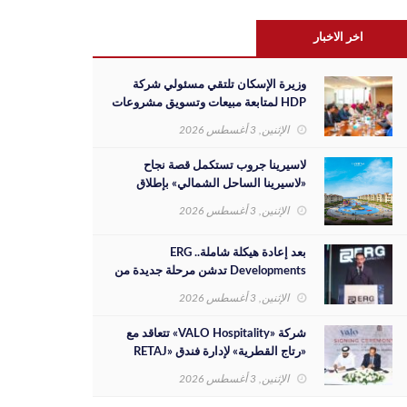
اخر الاخبار
وزيرة الإسكان تلتقي مسئولي شركة
HDP لمتابعة مبيعات وتسويق مشروعات
المدن الجديدة والفرص الاستثمارية
الإثنين, 3 أغسطس 2026
لاسيرينا جروب تستكمل قصة نجاح
«لاسيرينا الساحل الشمالي» بإطلاق
مرحلة جديدة على مساحة 30 فدانًا
الإثنين, 3 أغسطس 2026
بعد إعادة هيكلة شاملة.. ERG
Developments تدشن مرحلة جديدة من
النمو بدعم مالي بقيمة 700 مليون جنيه
الإثنين, 3 أغسطس 2026
شركة «VALO Hospitality» تتعاقد مع
«رتاج القطرية» لإدارة فندق «RETAJ
VALO» بمشروع «Solara»
الإثنين, 3 أغسطس 2026