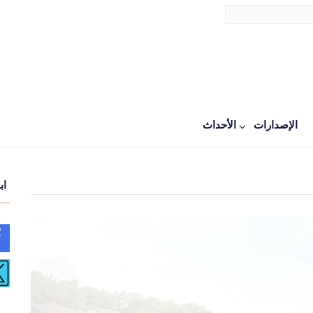
الإصدارات
اﻷحداث
اب