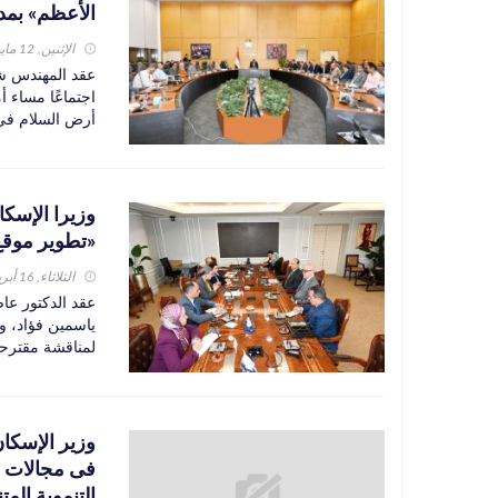
الأعظم» بمد
الإثنين, 12 مايو 2025
عقد المهندس شر
اجتماعًا مساء 
أرض السلام في 
وزيرا الإسك
«تطوير موقع
الثلاثاء, 16 أبريل 2024
عقد الدكتور عاص
ياسمين فؤاد، وزي
لمناقشة مقترحا
وزير الإسكا
فى مجالات 
التنموية المت