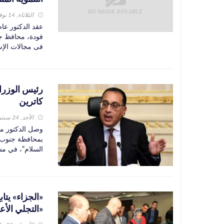
الثلاثاء, 14 نوفمبر 2023
عقد الدكتور عاص
فودة، محافظ جن
فى مجالات الإس
رئيس الوزرا
كاترين
الأحد, 24 سبتمبر 2023
وصل الدكتور م
بمحافظة جنوب س
السلام"، في مس
«الجزاء» يتا
«التجلي الأ