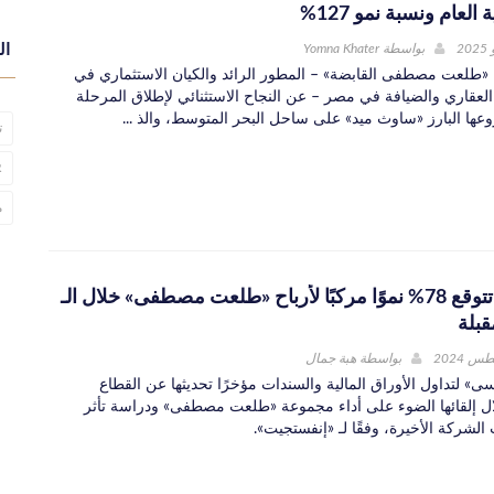
 العام ونسبة نمو 127%
بواسطة
Yomna Khater
ال
طلعت مصطفى القابضة» – المطور الرائد والكيان الاستثماري في
العقاري والضيافة في مصر – عن النجاح الاستثنائي لإطلاق المرحلة
عها البارز «ساوث ميد» على ساحل البحر المتوسط، والذ ...
ت
R
م
«اتش سي» تتوقع 78% نموًا مركبًا لأرباح «طلعت مصطفى» خلال الـ
بواسطة
هبة جمال
 لتداول الأوراق المالية والسندات مؤخرًا تحديثها عن القطاع
ل إلقائها الضوء على أداء مجموعة «طلعت مصطفى» ودراسة تأثر
لشركة الأخيرة، وفقًا لـ «إنفستجيت».