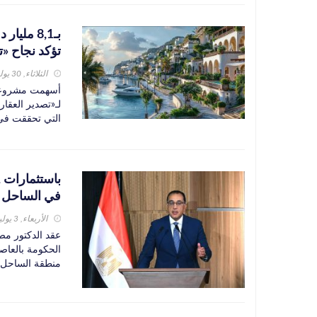
بـ8,1 مل
تؤكد نجاح «ت
الثلاثاء, 30 يوليو 2024
لـ«تصدير العقار
التي تحققت في زمن
في الساحل 
الأربعاء, 3 يوليو 2024
عقد الدكتور مص
الحكومة بالعاص
منطقة الساحل ا