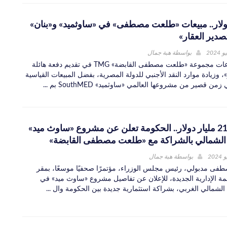
يار دولار.. مبيعات «طلعت مصطفى» في «ساوثميد» و«بنان»
صدير العقار»
بواسطة
هبة جمال
أسهمت مشروعات مجموعة «طلعت مصطفى القابضة» TMG في تقديم دفعة هائلة
»، وزيادة موارد النقد الأجنبي للدولة المصرية، بفضل المبيعات القياسية
 قصير من مشروعها العالمي «ساوثميد» SouthMED بم ...
باستثمارات 21 مليار دولار.. الحكومة تعلن عن مشروع «ساوث ميد»
الشمالي بالشراكة مع «طلعت مصطفى القابضة»
بواسطة
هبة جمال
طفى مدبولي، رئيس مجلس الوزراء، مؤتمرًا صحفيًا موسعًا، بمقر
مة الإدارية الجديدة، للإعلان عن تفاصيل مشروع «ساوث ميد» في
لشمالي الغربي، بشراكة استثمارية جديدة بين الحكومة وال ...