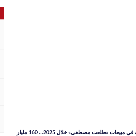
الضيافة تشكيل مستقبل العقارات
قفزة قياسية في مبيعات «طلعت مصطفى» خلال 2025… 160 مليار