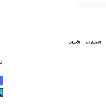
الإصدارات
اﻷحداث
اب