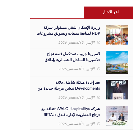
اخر الاخبار
وزيرة الإسكان تلتقي مسئولي شركة
HDP لمتابعة مبيعات وتسويق مشروعات
المدن الجديدة والفرص الاستثمارية
الإثنين, 3 أغسطس 2026
لاسيرينا جروب تستكمل قصة نجاح
«لاسيرينا الساحل الشمالي» بإطلاق
مرحلة جديدة على مساحة 30 فدانًا
الإثنين, 3 أغسطس 2026
بعد إعادة هيكلة شاملة.. ERG
Developments تدشن مرحلة جديدة من
النمو بدعم مالي بقيمة 700 مليون جنيه
الإثنين, 3 أغسطس 2026
شركة «VALO Hospitality» تتعاقد مع
«رتاج القطرية» لإدارة فندق «RETAJ
VALO» بمشروع «Solara»
الإثنين, 3 أغسطس 2026