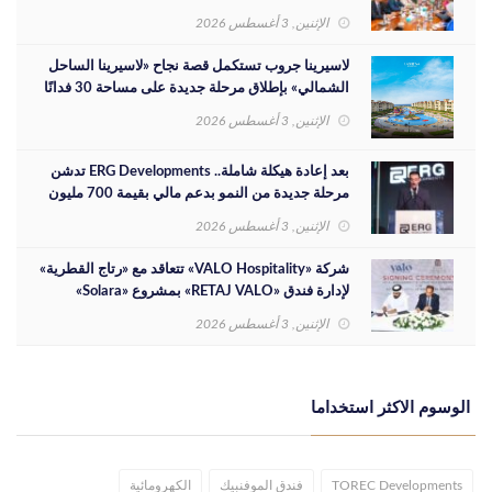
الاستثمارية
الإثنين, 3 أغسطس 2026
لاسيرينا جروب تستكمل قصة نجاح «لاسيرينا الساحل
الشمالي» بإطلاق مرحلة جديدة على مساحة 30 فدانًا
الإثنين, 3 أغسطس 2026
بعد إعادة هيكلة شاملة.. ERG Developments تدشن
مرحلة جديدة من النمو بدعم مالي بقيمة 700 مليون
جنيه
الإثنين, 3 أغسطس 2026
شركة «VALO Hospitality» تتعاقد مع «رتاج القطرية»
لإدارة فندق «RETAJ VALO» بمشروع «Solara»
الإثنين, 3 أغسطس 2026
الوسوم الاكثر استخداما
TOREC Developments
فندق الموفنبيك
الكهرومائية