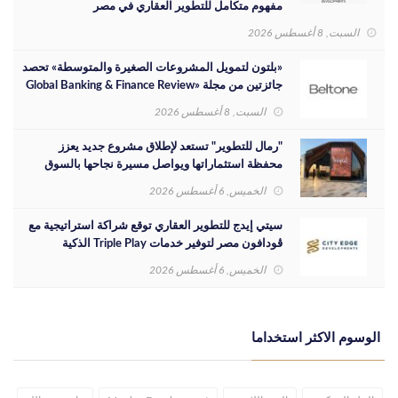
مفهوم متكامل للتطوير العقاري في مصر
السبت, 8 أغسطس 2026
«بلتون لتمويل المشروعات الصغيرة والمتوسطة» تحصد
جائزتين من مجلة «Global Banking & Finance Review
لعام 2026»
السبت, 8 أغسطس 2026
"رمال للتطوير" تستعد لإطلاق مشروع جديد يعزز
محفظة استثماراتها ويواصل مسيرة نجاحها بالسوق
المصري
الخميس, 6 أغسطس 2026
سيتي إيدج للتطوير العقاري توقع شراكة استراتيجية مع
ڤودافون مصر لتوفير خدمات Triple Play الذكية
بمشروع داون تاون بمدينة العلمين الجديدة
الخميس, 6 أغسطس 2026
الوسوم الاكثر استخداما