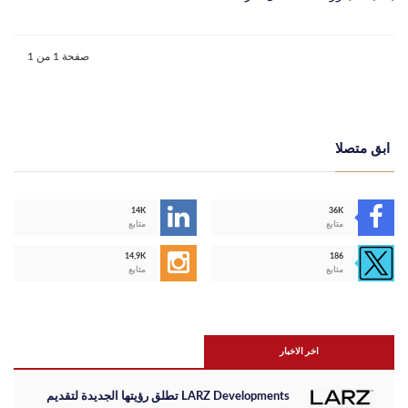
صفحة 1 من 1
ابق متصلا
14K
36K
متابع
متابع
14,9K
186
متابع
متابع
اخر الاخبار
LARZ Developments تطلق رؤيتها الجديدة لتقديم