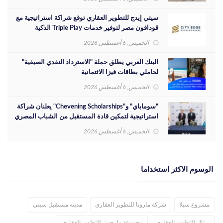
سيتي إيدج للتطوير العقاري توقع شراكة استراتيجية مع
ڤودافون مصر لتوفير خدمات Triple Play الذكية
بمشروع داون تاون بمدينة العلمين الجديدة
الخميس, 6 أغسطس 2026
البنك العربي يطلق حملة "الاسترداد النقدي الصيفية"
لحاملي بطاقات فيزا الائتمانية
الخميس, 6 أغسطس 2026
"سوماباي" و"Chevening Scholarships" يعلنان شراكة
استراتيجية لتمكين قادة المستقبل من الشباب المصري
الخميس, 6 أغسطس 2026
الوسوم الاكثر استخداما
مشروع سيلا
شركة ماروتا للتطوير العقاري
مدينة مستقبل سيتي
ريتال للتطوير العقاري
مجموعة مارجينز للتطوير العقاري