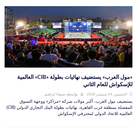
«مول العرب» يستضيف نهائيات بطولة «CIB» العالمية
للإسكواش للعام الثاني
الخميس, 24 سبتمبر 2020
بواسطة
شيماء إبراهيم
يستضيف مول العرب، أكبر مولات شركة «مراكز» ووجهة التسوق
المفضلة بمنطقة غرب القاهرة، نهائيات بطولة البنك التجاري الدولي (CIB)
العالمية للاتحاد الدولي لمحترفي الإسكواش