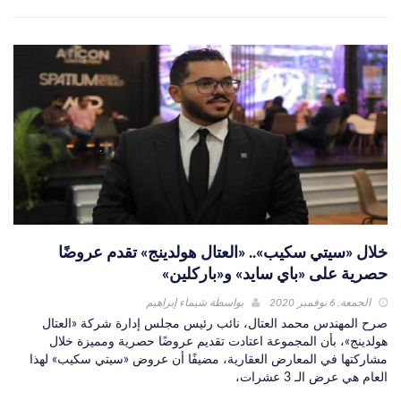
خلال «سيتي سكيب».. «العتال هولدينج» تقدم عروضًا
حصرية على «باي سايد» و«باركلين»
الجمعة, 6 نوفمبر 2020
بواسطة
شيماء إبراهيم
صرح المهندس محمد العتال، نائب رئيس مجلس إدارة شركة «العتال
هولدينج»، بأن المجموعة اعتادت تقديم عروضًا حصرية ومميزة خلال
مشاركتها في المعارض العقارية، مضيفًا أن عروض «سيتي سكيب» لهذا
العام هي عرض الـ 3 عشرات،