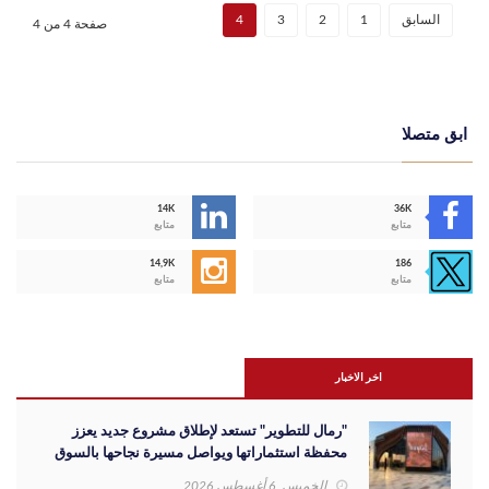
السابق
1
2
3
4
صفحة 4 من 4
ابق متصلا
14K
36K
متابع
متابع
14,9K
186
متابع
متابع
اخر الاخبار
"رمال للتطوير" تستعد لإطلاق مشروع جديد يعزز
محفظة استثماراتها ويواصل مسيرة نجاحها بالسوق
المصري
الخميس, 6 أغسطس 2026