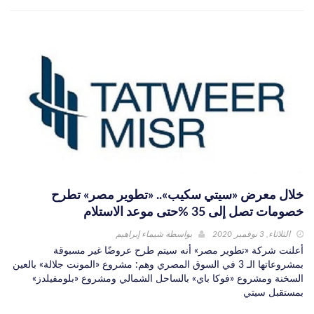
خلال معرض «سيتي سكيب».. «تطوير مصر» تطرح
خصومات تصل إلى 35 %حتى موعد الاستلام
الثلاثاء, 3 نوفمبر 2020
بواسطة
شيماء إبراهيم
أعلنت شركة «تطوير مصر» أنه سيتم طرح عروضًا غير مسبوقة
بمشروعاتها الـ 3 في السوق المصري وهم: مشروع «المونت جلالة» بالعين
السخنة ومشروع «فوكا باي» بالساحل الشمالي ومشروع «بلومفيلدز»
بمستقبل سيتي