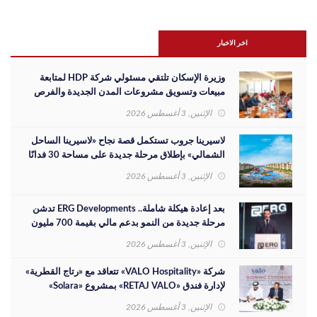
اخر الاخبار
وزيرة الإسكان تلتقي مسئولي شركة HDP لمتابعة
مبيعات وتسويق مشروعات المدن الجديدة والفرص
الاستثمارية
الإثنين, 3 أغسطس 2026
لاسيرينا جروب تستكمل قصة نجاح «لاسيرينا الساحل
الشمالي» بإطلاق مرحلة جديدة على مساحة 30 فدانًا
الإثنين, 3 أغسطس 2026
بعد إعادة هيكلة شاملة.. ERG Developments تدشن
مرحلة جديدة من النمو بدعم مالي بقيمة 700 مليون
جنيه
الإثنين, 3 أغسطس 2026
شركة «VALO Hospitality» تتعاقد مع «رتاج القطرية»
لإدارة فندق «RETAJ VALO» بمشروع «Solara»
الإثنين, 3 أغسطس 2026