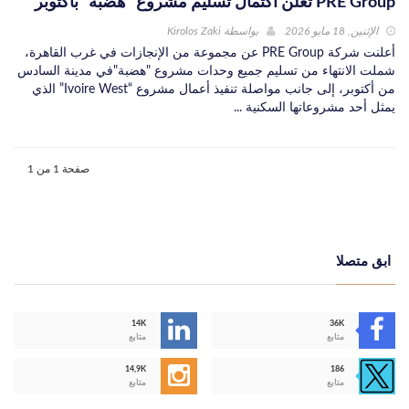
PRE Group تُعلن اكتمال تسليم مشروع “هضبة” بأكتوبر
الإثنين, 18 مايو 2026
بواسطة
Kirolos Zaki
أعلنت شركة PRE Group عن مجموعة من الإنجازات في غرب القاهرة،
شملت الانتهاء من تسليم جميع وحدات مشروع "هضبة"في مدينة السادس
من أكتوبر، إلى جانب مواصلة تنفيذ أعمال مشروع “Ivoire West” الذي
يمثل أحد مشروعاتها السكنية ...
صفحة 1 من 1
ابق متصلا
14K
36K
متابع
متابع
14,9K
186
متابع
متابع