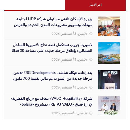
اخر الاخبار
وزيرة الإسكان تلتقي مسئولي شركة HDP لمتابعة
مبيعات وتسويق مشروعات المدن الجديدة والفرص
الاستثمارية
الإثنين, 3 أغسطس 2026
لاسيرينا جروب تستكمل قصة نجاح «لاسيرينا الساحل
الشمالي» بإطلاق مرحلة جديدة على مساحة 30 فدانًا
الإثنين, 3 أغسطس 2026
بعد إعادة هيكلة شاملة.. ERG Developments تدشن
مرحلة جديدة من النمو بدعم مالي بقيمة 700 مليون
جنيه
الإثنين, 3 أغسطس 2026
شركة «VALO Hospitality» تتعاقد مع «رتاج القطرية»
لإدارة فندق «RETAJ VALO» بمشروع «Solara»
الإثنين, 3 أغسطس 2026