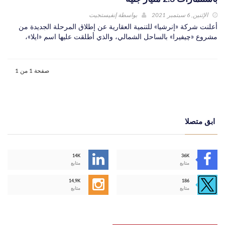
الإثنين, 6 سبتمبر 2021
بواسطة
إنفيستجيت
أعلنت شركة «إنرشيا» للتنمية العقارية عن إطلاق المرحلة الجديدة من
مشروع «چيفيرا» بالساحل الشمالي، والذي أطلقت عليها اسم «ايلا»،
صفحة 1 من 1
ابق متصلا
14K
36K
متابع
متابع
14,9K
186
متابع
متابع