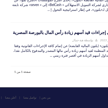
ن المالية القابضة «بلتون»، إحدى أسرع المؤسسات الأسرع نموًا، عن
تغيير الاسم التجاري لشركة التمويل الاستهلاكي « BelCash» إلى « seven» شركة تابعة
 لـ«بلتون»، في إطار استراتيجية التحول إ ...
 إجراءات قيد أسهم زيادة رأس المال بالبورصة المصرية
بواسطة
هبة جمال
ون» (بلتون المالية القابضة) عن إتمام كافة الإجراءات القانونية وفقا
د المنظمة لقيد أسهم زيادة رأس مالها المصدر والمدفوع بالكامل نقدا،
داول أسهم الزيادة في أقصر فترة زمني ...
صفحة 1 من 1
من نحن
تواصل معنا
أعلن معنا