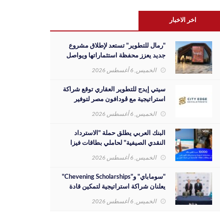
اخر الاخبار
"رمال للتطوير" تستعد لإطلاق مشروع
جديد يعزز محفظة استثماراتها ويواصل
مسيرة نجاحها بالسوق المصري
الخميس, 6 أغسطس 2026
سيتي إيدج للتطوير العقاري توقع شراكة
استراتيجية مع ڤودافون مصر لتوفير
خدمات Triple Play الذكية بمشروع داون
الخميس, 6 أغسطس 2026
تاون بمدينة العلمين الجديدة
البنك العربي يطلق حملة "الاسترداد
النقدي الصيفية" لحاملي بطاقات فيزا
الائتمانية
الخميس, 6 أغسطس 2026
"سوماباي" و"Chevening Scholarships"
يعلنان شراكة استراتيجية لتمكين قادة
المستقبل من الشباب المصري
الخميس, 6 أغسطس 2026