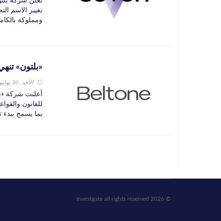
تعلن شركة بلتو
ومملوكة بالكامل
«بلتون» تنهي
الأحد, 30 يوليو 2023
أعلنت شركة «بلت
للقانون والقواع
بما يسمح ببدء ت
© 2026 Investgate all rights reserved