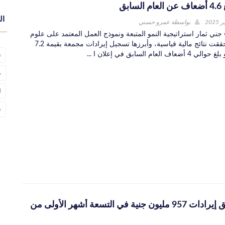
بق
ال
بواسطة
عمرو حسني
جني ثمار استراتيجية النمو المتبعة ونموذج العمل المعتمد على علوم
البيانات، حيث حققت نتائج مالية قياسية، وأبرزها تسجيل إيرادات مجمعة بقيمة 7.2
العام السابق في إعلان ا ...
ن
م
ا
س
«بلتون »تحقق إيرادات 957 مليون جنية في التسعة أشهر الأولى من