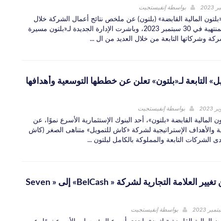
بواسطة
إنفيستجيت
لتون المالية القابضة» (بلتون) عن ملخص نتائج أعمال الشركة خلال
الفترة المالية المنتهية في 30 سبتمبر 2023، وباشرت الإدارة الجديدة لـ«بلتون مسيرة
ركة وشركاتها التابعة من خلال العديد من ال ...
» التابعة لـ«بلتون» تعلن عن خططها التوسعية وأهدافها
بواسطة
إنفيستجيت
 المالية القابضة «بلتون»، أحد البنوك الإستثمارية الأسرع نموًا، عن
 والأهداف الإستراتيجية لشركة «كاش للتمويل» متناهى الصغر (كاش
ى الشركات التابعة والمملوكة بالكامل لبلتون ...
«بلتون» تعلن تغيير العلامة التجارية لشركة « BelCash» إلى « Seven
بواسطة
إنفيستجيت