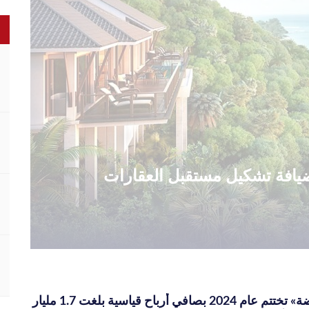
الضيافة تشكيل مستقبل العقارات
«بلتون القابضة» تختتم عام 2024 بصافي أرباح قياسية بلغت 1.7 مليار