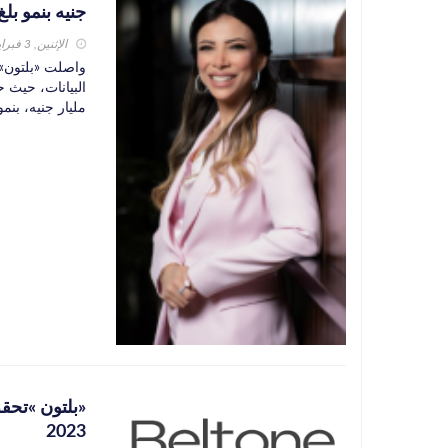
جنيه بنمو بلغ 4.6 أضعاف عن العام السا
الإثنين, 3 فبراير 2025
واصلت «بلتون» 
مليار جنيه، بنمو بلغ حوالي 4 أضعاف 
2023