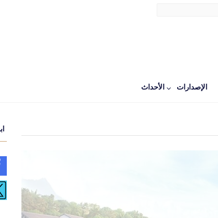
الإصدارات
اﻷحداث
اب