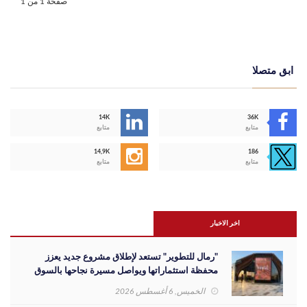
صفحة 1 من 1
ابق متصلا
14K
36K
متابع
متابع
14,9K
186
متابع
متابع
اخر الاخبار
"رمال للتطوير" تستعد لإطلاق مشروع جديد يعزز
محفظة استثماراتها ويواصل مسيرة نجاحها بالسوق
المصري
الخميس, 6 أغسطس 2026