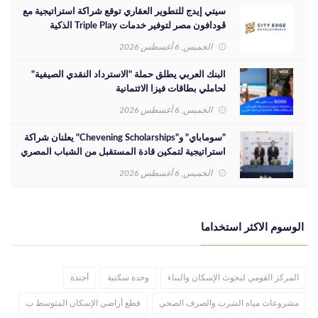
سيتي إيدج للتطوير العقاري توقع شراكة استراتيجية مع
ڤودافون مصر لتوفير خدمات Triple Play الذكية
بمشروع داون تاون بمدينة العلمين الجديدة
الخميس, 6 أغسطس 2026
البنك العربي يطلق حملة "الاسترداد النقدي الصيفية"
لحاملي بطاقات فيزا الائتمانية
الخميس, 6 أغسطس 2026
"سوماباي" و"Chevening Scholarships" يعلنان شراكة
استراتيجية لتمكين قادة المستقبل من الشباب المصري
الخميس, 6 أغسطس 2026
الوسوم الاكثر استخداما
المركز القومي لبحوث الإسكان والبناء
وحدة سكنية
أجندة
مشروعات مياه الشرب والصرف الصحي
قطع أراضي الإسكان المتوسط ب