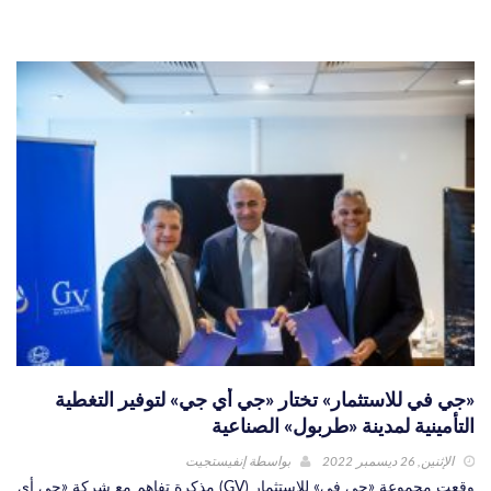
«جي في للاستثمار» تختار «جي أي جي» لتوفير التغطية
التأمينية لمدينة «طربول» الصناعية
الإثنين, 26 ديسمبر 2022
بواسطة
إنفيستجيت
وقعت مجموعة «جي في» للاستثمار (GV) مذكرة تفاهم مع شركة «جي أي