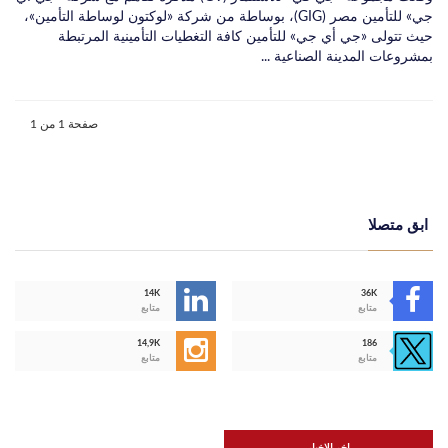
جي» للتأمين مصر (GIG)، بوساطة من شركة «لوكتون لوساطة التأمين»،
حيث تتولى «جي أي جي» للتأمين كافة التغطيات التأمينية المرتبطة
بمشروعات المدينة الصناعية ...
صفحة 1 من 1
ابق متصلا
14K
36K
متابع
متابع
14,9K
186
متابع
متابع