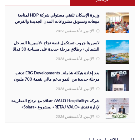
اخر الاخبار
وزيرة الإسكان تلتقي مسئولي شركة HDP لمتابعة
مبيعات وتسويق مشروعات المدن الجديدة والفرص
الاستثمارية
الإثنين, 3 أغسطس 2026
لاسيرينا جروب تستكمل قصة نجاح «لاسيرينا الساحل
الشمالي» بإطلاق مرحلة جديدة على مساحة 30 فدانًا
الإثنين, 3 أغسطس 2026
بعد إعادة هيكلة شاملة.. ERG Developments تدشن
مرحلة جديدة من النمو بدعم مالي بقيمة 700 مليون
جنيه
الإثنين, 3 أغسطس 2026
شركة «VALO Hospitality» تتعاقد مع «رتاج القطرية»
لإدارة فندق «RETAJ VALO» بمشروع «Solara»
الإثنين, 3 أغسطس 2026