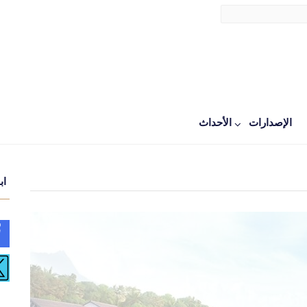
الإصدارات
اﻷحداث
اب