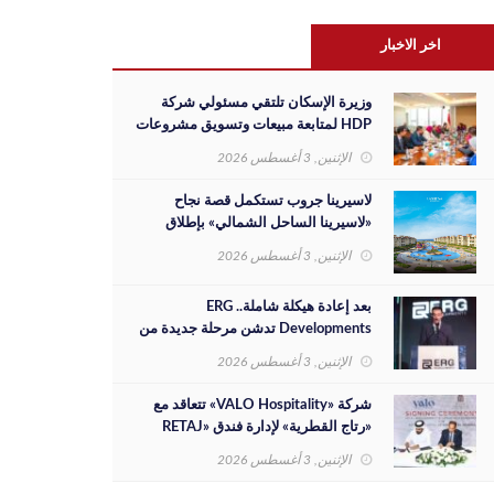
اخر الاخبار
وزيرة الإسكان تلتقي مسئولي شركة
HDP لمتابعة مبيعات وتسويق مشروعات
المدن الجديدة والفرص الاستثمارية
الإثنين, 3 أغسطس 2026
لاسيرينا جروب تستكمل قصة نجاح
«لاسيرينا الساحل الشمالي» بإطلاق
مرحلة جديدة على مساحة 30 فدانًا
الإثنين, 3 أغسطس 2026
بعد إعادة هيكلة شاملة.. ERG
Developments تدشن مرحلة جديدة من
النمو بدعم مالي بقيمة 700 مليون جنيه
الإثنين, 3 أغسطس 2026
شركة «VALO Hospitality» تتعاقد مع
«رتاج القطرية» لإدارة فندق «RETAJ
VALO» بمشروع «Solara»
الإثنين, 3 أغسطس 2026