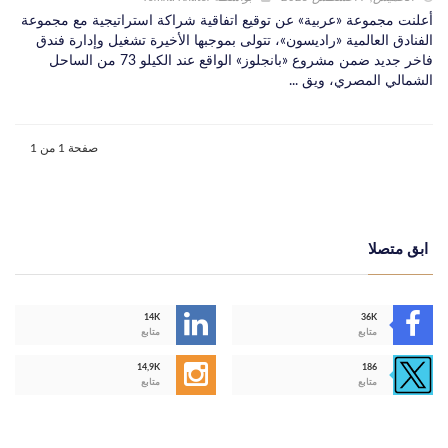
أعلنت مجموعة «عربية» عن توقيع اتفاقية شراكة استراتيجية مع مجموعة
الفنادق العالمية «راديسون»، تتولى بموجبها الأخيرة تشغيل وإدارة فندق
فاخر جديد ضمن مشروع «بانجلوز» الواقع عند الكيلو 73 من الساحل
الشمالي المصري، ويق ...
صفحة 1 من 1
ابق متصلا
14K
36K
متابع
متابع
14,9K
186
متابع
متابع